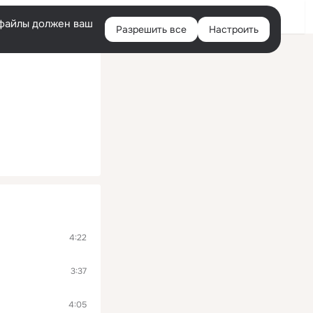
Войти
e-файлы должен ваш
Разрешить все
Настроить
Правая
колонка
4:22
3:37
4:05