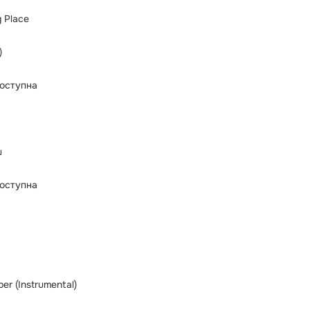
g Place
)
оступна
ш
оступна
er (Instrumental)