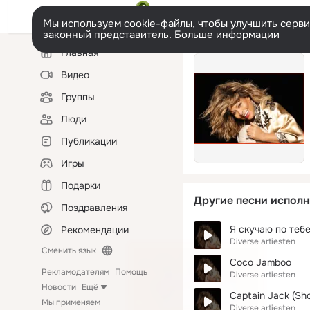
Мы используем cookie-файлы, чтобы улучшить сервис
законный представитель.
Больше информации
Левая
Главная
колонка
Видео
Группы
Люди
Публикации
Игры
Подарки
Другие песни исполн
Поздравления
Я скучаю по теб
Рекомендации
Diverse artiesten
Сменить язык
Coco Jamboo
Рекламодателям
Помощь
Diverse artiesten
Новости
Ещё
Captain Jack (Sho
Мы применяем
Diverse artiesten