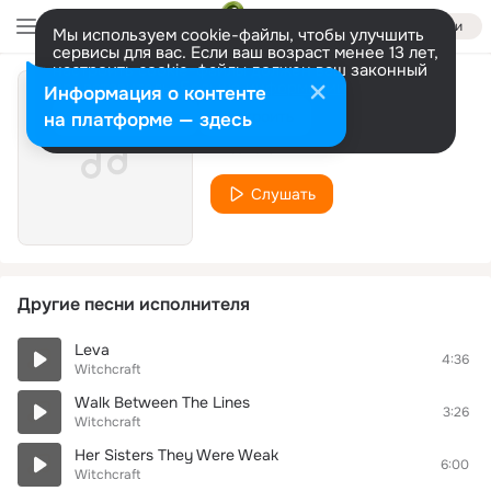
Войти
Мы используем cookie-файлы, чтобы улучшить
сервисы для вас. Если ваш возраст менее 13 лет,
настроить cookie-файлы должен ваш законный
представитель.
Больше информации
Информация о контенте
Samaritan Burden
Разрешить все
Настроить
на платформе — здесь
Witchcraft
Слушать
Другие песни исполнителя
Leva
4:36
Witchcraft
Walk Between The Lines
3:26
Witchcraft
Her Sisters They Were Weak
6:00
Witchcraft