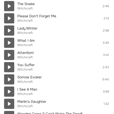
The Snake
2:48
Witchcraft
Please Don't Forget Me
2:13
Witchcraft
Lady Winter
2:58
Witchcraft
What I Am
3:45
Witchcraft
Attention!
11:41
Witchcraft
You Suffer
2:43
Witchcraft
Sorrow Evoker
5:44
Witchcraft
I See A Man
3:59
Witchcraft
Merlin's Daughter
1:32
Witchcraft
Wooden Cross (I Can't Wake The Dead)