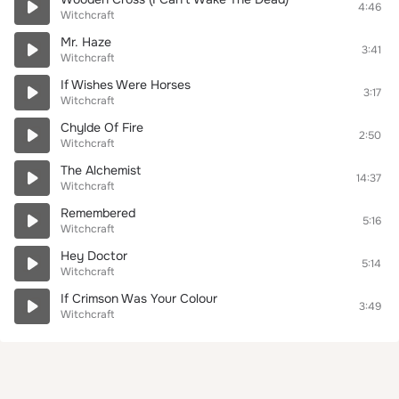
4:46
Witchcraft
Mr. Haze
3:41
Witchcraft
If Wishes Were Horses
3:17
Witchcraft
Chylde Of Fire
2:50
Witchcraft
The Alchemist
14:37
Witchcraft
Remembered
5:16
Witchcraft
Hey Doctor
5:14
Witchcraft
If Crimson Was Your Colour
3:49
Witchcraft