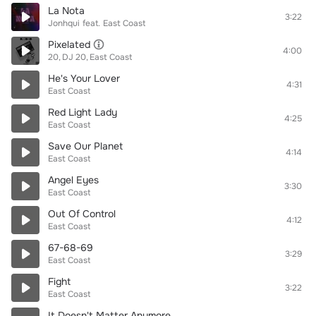
La Nota
3:22
Jonhqui
feat.
East Coast
Pixelated
4:00
20
DJ 20
East Coast
He's Your Lover
4:31
East Coast
Red Light Lady
4:25
East Coast
Save Our Planet
4:14
East Coast
Angel Eyes
3:30
East Coast
Out Of Control
4:12
East Coast
67-68-69
3:29
East Coast
Fight
3:22
East Coast
It Doesn't Matter Anymore