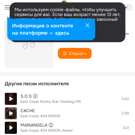
Войти
Мы используем cookie-файлы, чтобы улучшить
сервисы для вас. Если ваш возраст менее 13 лет,
настроить cookie-файлы должен ваш законный
представитель.
Больше информации
Информация о контенте
Now The Time Is Right
Разрешить все
Настроить
на платформе — здесь
East Coast
Слушать
Другие песни исполнителя
S.O.S
3:42
East Coast
Noota Star
StanleyLMS
CACHE
2:55
East Coast
404 ERROR
MARIANGELA
3:21
East Coast
404 ERROR
Yomiel