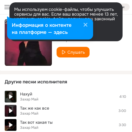
Войти
Мы используем cookie-файлы, чтобы улучшить
сервисы для вас. Если ваш возраст менее 13 лет,
настроить cookie-файлы должен ваш законный
представитель.
Больше информации
Информация о контенте
Этот мир
Разрешить все
Настроить
на платформе — здесь
Захар Май
Слушать
Другие песни исполнителя
Нахуй
4:10
Захар Май
Так же как все
3:00
Захар Май
Так вот какая ты
3:30
Захар Май