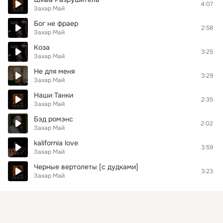
4:07
Захар Май
Бог не фраер
2:58
Захар Май
Коза
3:25
Захар Май
Не для меня
3:29
Захар Май
Наши Танки
2:35
Захар Май
Бэд ромэнс
2:02
Захар Май
kalifornia love
3:59
Захар Май
Черные вертолеты [с дудками]
3:23
Захар Май