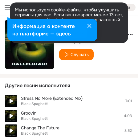
Войти
Мы используем cookie-файлы, чтобы улучшить
сервисы для вас. Если ваш возраст менее 13 лет,
настроить cookie-файлы должен ваш законный
представитель.
Больше информации
Информация о контенте
Yowi, Yowi (The Message Mix)
Разрешить все
Настроить
на платформе — здесь
Black Spaghetti
Слушать
Другие песни исполнителя
Stress No More (Extended Mix)
7:01
Black Spaghetti
Groovin'
4:03
Black Spaghetti
Change The Future
3:52
Black Spaghetti