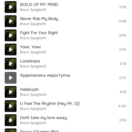
BUILD UP MY MIND
3:39
Black Spaghetti
Never Rob My Body
3:48
Black Spaghetti
Fight For Your Right
3:45
Black Spaghetti
Yowi, Yowi
3:34
Black Spaghetti
Loneliness
4:18
Black Spaghetti
Аудиозапись недоступна
0:01
Hallelujah
4:16
Black Spaghetti
U Feel The Rhythm (Hey Mr. Dj)
4:04
Black Spaghetti
Don`t take my love away
3:55
Black Spaghetti
Peace (Olympic Mix)