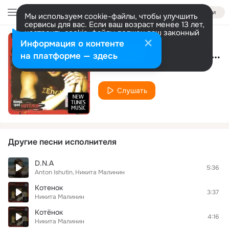
Войти
Мы используем cookie-файлы, чтобы улучшить
сервисы для вас. Если ваш возраст менее 13 лет,
настроить cookie-файлы должен ваш законный
представитель.
Больше информации
Информация о контенте
Котенок(DJ Vesper Trance mix)
Разрешить все
Настроить
на платформе — здесь
Никита Малинин
Слушать
Другие песни исполнителя
D.N.A
5:36
Anton Ishutin
Никита Малинин
Котенок
3:37
Никита Малинин
Котёнок
4:16
Никита Малинин