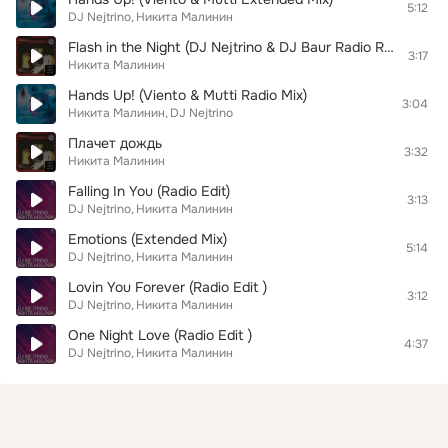
5:12
DJ Nejtrino
Никита Малинин
Flash in the Night (DJ Nejtrino & DJ Baur Radio Remix)
3:17
Никита Малинин
Hands Up! (Viento & Mutti Radio Mix)
3:04
Никита Малинин
DJ Nejtrino
Плачет дождь
3:32
Никита Малинин
Falling In You (Radio Edit)
3:13
DJ Nejtrino
Никита Малинин
Emotions (Extended Mix)
5:14
DJ Nejtrino
Никита Малинин
Lovin You Forever (Radio Edit )
3:12
DJ Nejtrino
Никита Малинин
One Night Love (Radio Edit )
4:37
DJ Nejtrino
Никита Малинин