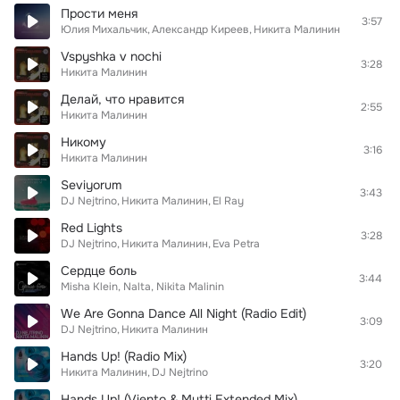
Прости меня
3:57
Юлия Михальчик
Александр Киреев
Никита Малинин
Vspyshka v nochi
3:28
Никита Малинин
Делай, что нравится
2:55
Никита Малинин
Никому
3:16
Никита Малинин
Seviyorum
3:43
DJ Nejtrino
Никита Малинин
El Ray
Red Lights
3:28
DJ Nejtrino
Никита Малинин
Eva Petra
Сердце боль
3:44
Misha Klein, Nalta, Nikita Malinin
We Are Gonna Dance All Night (Radio Edit)
3:09
DJ Nejtrino
Никита Малинин
Hands Up! (Radio Mix)
3:20
Никита Малинин
DJ Nejtrino
Hands Up! (Viento & Mutti Extended Mix)