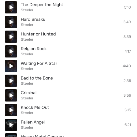
The Deeper the Night
5:10
Steeler
Hard Breaks
3:49
Steeler
Hunter or Hunted
3:39
Steeler
Rely on Rock
4:17
Steeler
Waiting For A Star
4:40
Steeler
Bad to the Bone
2:36
Steeler
Criminal
3:56
Steeler
Knock Me Out
3:15
Steeler
Fallen Angel
6:21
Steeler
Heavy Metal Century