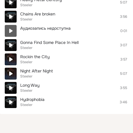
5:07
Steeler
Chains Are broken
3:56
Steeler
Аудиозапись недоступна
0:01
Gonna Find Some Place In Hell
3:07
Steeler
Rockin the City
3:57
Steeler
Night After Night
5:07
Steeler
Long Way
3:55
Steeler
Hydrophobia
3:46
Steeler