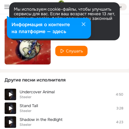
Войти
Мы используем cookie-файлы, чтобы улучшить
сервисы для вас. Если ваш возраст менее 13 лет,
настроить cookie-файлы должен ваш законный
представитель.
Больше информации
Информация о контенте
The Resolution
Разрешить все
Настроить
на платформе — здесь
Steeler
Слушать
Другие песни исполнителя
Undercover Animal
4:50
Steeler
Stand Tall
3:28
Steeler
Shadow in the Redlight
4:23
Steeler