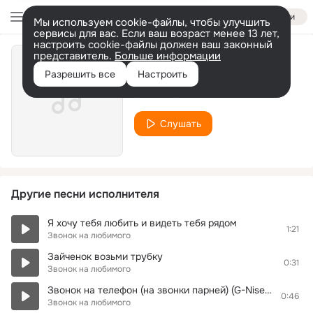
Войти
Мы используем cookie-файлы, чтобы улучшить
сервисы для вас. Если ваш возраст менее 13 лет,
настроить cookie-файлы должен ваш законный
представитель.
Больше информации
Денис звонит)))
Разрешить все
Настроить
Звонок на любимого
Слушать
Другие песни исполнителя
Я хочу тебя любить и видеть тебя рядом
1:21
Звонок на любимого
Зайченок возьми трубку
0:31
Звонок на любимого
Звонок на телефон (на звонки парней) (G-Nise ft. RoB and Lil Press and Fal'sh A.K. - Ты ушла не попрощавшись)
0:46
Звонок на любимого