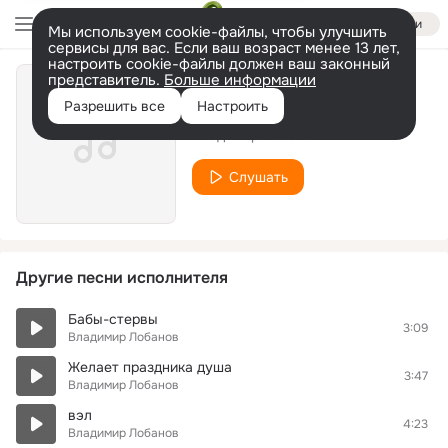
Войти
Мы используем cookie-файлы, чтобы улучшить
сервисы для вас. Если ваш возраст менее 13 лет,
настроить cookie-файлы должен ваш законный
представитель.
Больше информации
Вечеринка
Разрешить все
Настроить
Владимир Лобанов
Слушать
Другие песни исполнителя
Бабы-стервы
3:09
Владимир Лобанов
Желает праздника душа
3:47
Владимир Лобанов
вэл
4:23
Владимир Лобанов