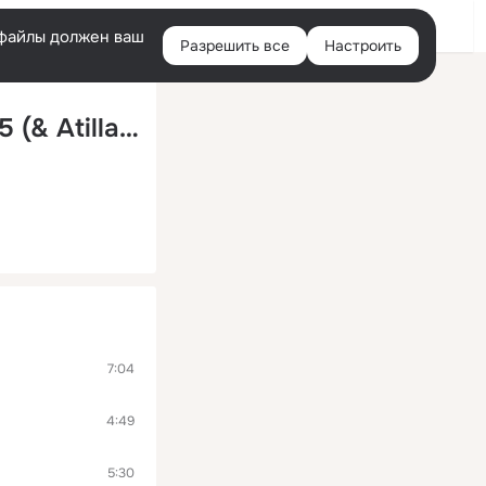
Войти
e-файлы должен ваш
Разрешить все
Настроить
Правая
колонка
Bananastreet Guest Mix #050 Track 05 (& Atilla Altaci)
7:04
4:49
5:30