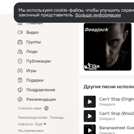
Мы используем cookie-файлы, чтобы улучшить сервис
законный представитель.
Больше информации
Левая
Главная
колонка
Видео
Группы
Люди
Публикации
Игры
Подарки
Другие песни исполн
Поздравления
Can't Stop (Origin
Рекомендации
Deepjack
Сменить язык
Can't Stop (Woo2
Рекламодателям
Помощь
Deepjack
Новости
Ещё
Bananastreet Gues
Мы применяем
Deepjack