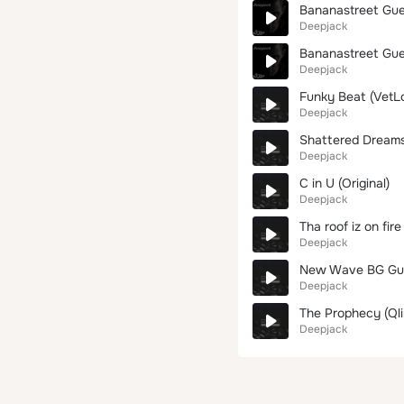
Bananastreet Gues
Deepjack
Bananastreet Gues
Deepjack
Funky Beat (VetL
Deepjack
Shattered Dreams
Deepjack
C in U (Original)
Deepjack
Tha roof iz on fire
Deepjack
New Wave BG Gu
Deepjack
The Prophecy (Ql
Deepjack