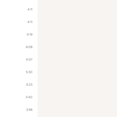
4:11
4:11
4:19
6:08
4:07
5:30
5:23
3:40
3:56