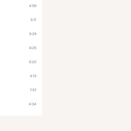
4:59
5:17
5:29
6:25
5:20
4:13
7:57
4:34