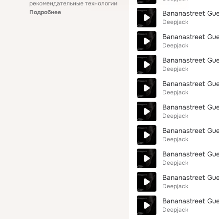
рекомендательные технологии
Подробнее
Bananastreet Gues
Deepjack
Bananastreet Gues
Deepjack
Bananastreet Gues
Deepjack
Bananastreet Gues
Deepjack
Bananastreet Gues
Deepjack
Bananastreet Gues
Deepjack
Bananastreet Gues
Deepjack
Bananastreet Guest
Deepjack
Bananastreet Gues
Deepjack