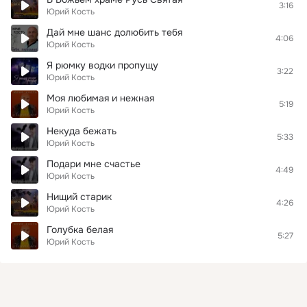
3:16
Юрий Кость
Дай мне шанс долюбить тебя
4:06
Юрий Кость
Я рюмку водки пропущу
3:22
Юрий Кость
Моя любимая и нежная
5:19
Юрий Кость
Некуда бежать
5:33
Юрий Кость
Подари мне счастье
4:49
Юрий Кость
Нищий старик
4:26
Юрий Кость
Голубка белая
5:27
Юрий Кость