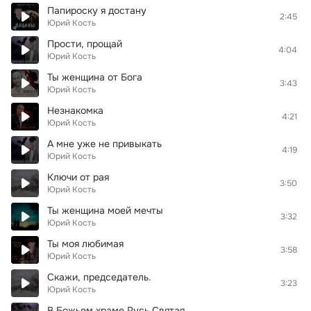
Папироску я достану
2:45
Юрий Кость
Прости, прощай
4:04
Юрий Кость
Ты женщина от Бога
3:43
Юрий Кость
Незнакомка
4:21
Юрий Кость
А мне уже не привыкать
4:19
Юрий Кость
Ключи от рая
3:50
Юрий Кость
Ты женщина моей мечты
3:32
Юрий Кость
Ты моя любимая
3:58
Юрий Кость
Скажи, председатель.
3:23
Юрий Кость
В Божьем храме Русь Святая