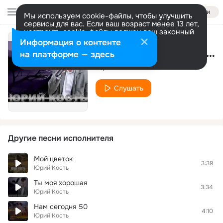
Войти
Мы используем cookie-файлы, чтобы улучшить
сервисы для вас. Если ваш возраст менее 13 лет,
настроить cookie-файлы должен ваш законный
представитель.
Больше информации
Информация о контенте
Жду и помню друзей
Разрешить все
Настроить
на платформе — здесь
Юрий Кость
Слушать
Другие песни исполнителя
Мой цветок
3:39
Юрий Кость
Ты моя хорошая
3:34
Юрий Кость
Нам сегодня 50
4:10
Юрий Кость