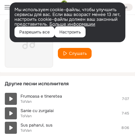
Войти
Мы используем cookie-файлы, чтобы улучшить
сервисы для вас. Если ваш возраст менее 13 лет,
настроить cookie-файлы должен ваш законный
представитель.
Больше информации
usca-te muiere
Разрешить все
Настроить
TolVan
Слушать
Другие песни исполнителя
Frumoasa e tineretea
7:07
TolVan
Sanie cu zurgalai
7:45
TolVan
Sus paharul, sus
8:06
TolVan