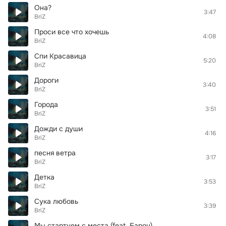
Она?
3:47
BriZ
Проси все что хочешь
4:08
BriZ
Спи Красавица
5:20
BriZ
Дороги
3:40
BriZ
Города
3:51
BriZ
Дожди с души
4:16
BriZ
песня ветра
3:17
BriZ
Детка
3:53
BriZ
Сука любовь
3:39
BriZ
Мы стартуем с места (feat. Барон)