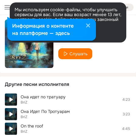
Войти
Мы используем cookie-файлы, чтобы улучшить
сервисы для вас. Если ваш возраст менее 13 лет,
настроить cookie-файлы должен ваш законный
представитель.
Больше информации
Информация о контенте
Россия
Разрешить все
Настроить
на платформе — здесь
BriZ
Слушать
Другие песни исполнителя
Она идет по тратуару
4:23
BriZ
Она Идет По Тротуарам
3:23
BriZ
On the roof
4:45
BriZ