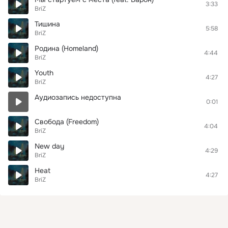
3:33
BriZ
Тишина
5:58
BriZ
Родина (Homeland)
4:44
BriZ
Youth
4:27
BriZ
Аудиозапись недоступна
0:01
Свобода (Freedom)
4:04
BriZ
New day
4:29
BriZ
Heat
4:27
BriZ