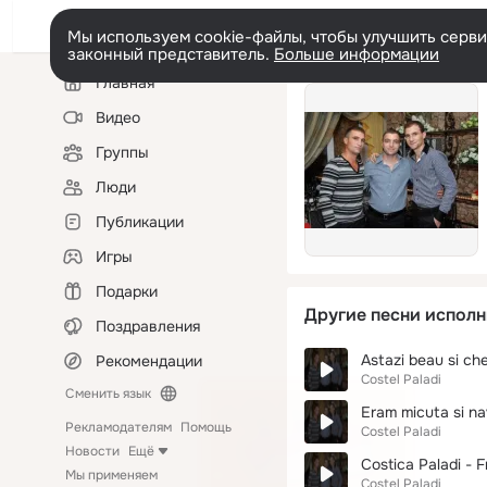
Мы используем cookie-файлы, чтобы улучшить сервис
законный представитель.
Больше информации
Левая
Главная
колонка
Видео
Группы
Люди
Публикации
Игры
Подарки
Другие песни исполн
Поздравления
Astazi beau si ch
Рекомендации
Costel Paladi
Сменить язык
Eram micuta si n
Рекламодателям
Помощь
Costel Paladi
Новости
Ещё
Costica Paladi - F
Мы применяем
Costel Paladi