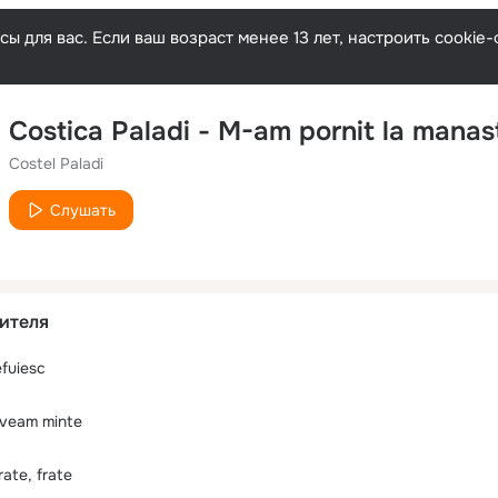
ы для вас. Если ваш возраст менее 13 лет, настроить cooki
Costica Paladi - M-am pornit la manas
Costel Paladi
Слушать
ителя
efuiesc
aveam minte
rate, frate