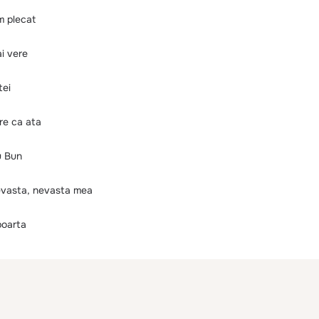
m plecat
ai vere
tei
ire ca ata
ru Bun
Nevasta, nevasta mea
poarta