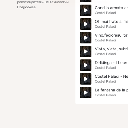
рекомендательные технологии
Подробнее
Cand la armata a
Costel Paladi
Of, mai frate si m
Costel Paladi
Vino,feciorasul ta
Costel Paladi
Viata, viata, subt
Costel Paladi
Dirlidinga - I Luc
Costel Paladi
Costel Paladi - 
Costel Paladi
La fantana de la 
Costel Paladi