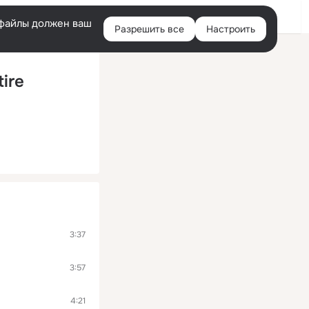
Войти
e-файлы должен ваш
Разрешить все
Настроить
Правая
колонка
tire
3:37
3:57
4:21