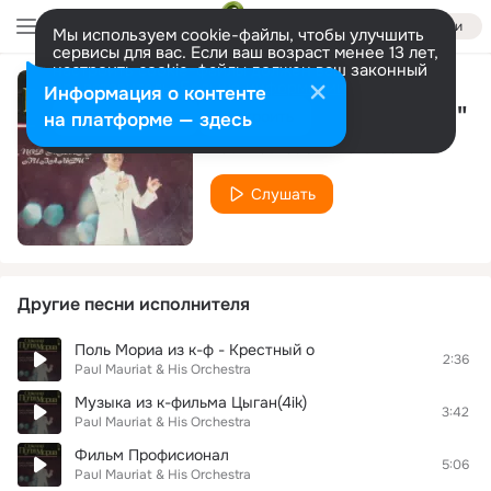
Войти
Мы используем cookie-файлы, чтобы улучшить
сервисы для вас. Если ваш возраст менее 13 лет,
настроить cookie-файлы должен ваш законный
представитель.
Больше информации
Информация о контенте
Танго "Кумпарсита"
Разрешить все
Настроить
на платформе — здесь
Paul Mauriat & His Orchestra
Слушать
Другие песни исполнителя
Поль Мориа из к-ф - Крестный о
2:36
Paul Mauriat & His Orchestra
Музыка из к-фильма Цыган(4ik)
3:42
Paul Mauriat & His Orchestra
Фильм Профисионал
5:06
Paul Mauriat & His Orchestra