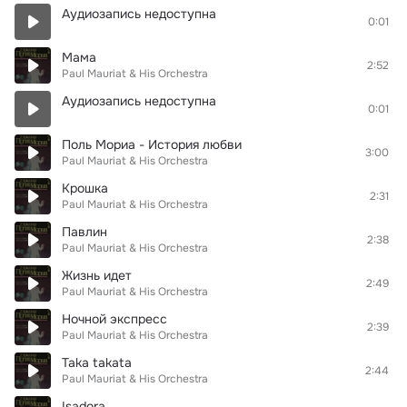
Аудиозапись недоступна
0:01
Мама
2:52
Paul Mauriat & His Orchestra
Аудиозапись недоступна
0:01
Поль Мориа - История любви
3:00
Paul Mauriat & His Orchestra
Крошка
2:31
Paul Mauriat & His Orchestra
Павлин
2:38
Paul Mauriat & His Orchestra
Жизнь идет
2:49
Paul Mauriat & His Orchestra
Ночной экспресс
2:39
Paul Mauriat & His Orchestra
Taka takata
2:44
Paul Mauriat & His Orchestra
Isadora