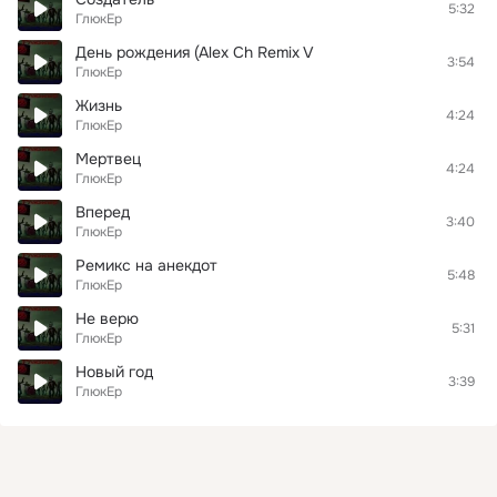
5:32
ГлюкЕр
День рождения (Alex Ch Remix V
3:54
ГлюкЕр
Жизнь
4:24
ГлюкЕр
Мертвец
4:24
ГлюкЕр
Вперед
3:40
ГлюкЕр
Ремикс на анекдот
5:48
ГлюкЕр
Не верю
5:31
ГлюкЕр
Новый год
3:39
ГлюкЕр