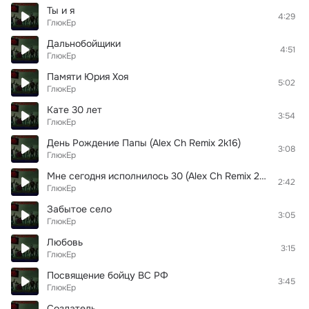
Ты и я
4:29
ГлюкЕр
Дальнобойщики
4:51
ГлюкЕр
Памяти Юрия Хоя
5:02
ГлюкЕр
Кате 30 лет
3:54
ГлюкЕр
День Рождение Папы (Alex Ch Remix 2k16)
3:08
ГлюкЕр
Мне сегодня исполнилось 30 (Alex Ch Remix 2016)
2:42
ГлюкЕр
Забытое село
3:05
ГлюкЕр
Любовь
3:15
ГлюкЕр
Посвящение бойцу ВС РФ
3:45
ГлюкЕр
Создатель