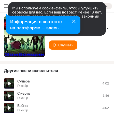
Войти
Мы используем cookie-файлы, чтобы улучшить
сервисы для вас. Если ваш возраст менее 13 лет,
настроить cookie-файлы должен ваш законный
представитель.
Больше информации
Информация о контенте
День рождения (Кате 30 лет) (2014)
Разрешить все
Настроить
на платформе — здесь
ГлюкЕр
Слушать
Другие песни исполнителя
Судьба
4:02
ГлюкЕр
Смерть
3:56
ГлюкЕр
Война
4:02
ГлюкЕр