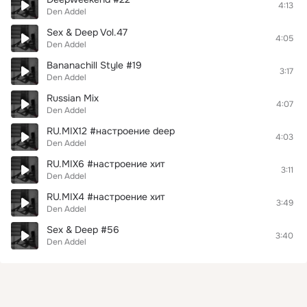
4:13
Den Addel
Sex & Deep Vol.47
4:05
Den Addel
Bananachill Style #19
3:17
Den Addel
Russian Mix
4:07
Den Addel
RU.MIX12 #настроение deep
4:03
Den Addel
RU.MIX6 #настроение хит
3:11
Den Addel
RU.MIX4 #настроение хит
3:49
Den Addel
Sex & Deep #56
3:40
Den Addel