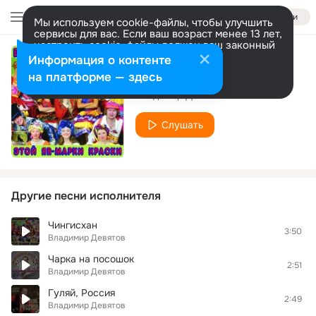
Войти
Мы используем cookie-файлы, чтобы улучшить
сервисы для вас. Если ваш возраст менее 13 лет,
настроить cookie-файлы должен ваш законный
представитель.
Больше информации
Информация о контенте
Отцвела сирень
Разрешить все
Настроить
на платформе — здесь
Владимир Девятов
Слушать
Другие песни исполнителя
Чингисхан
3:50
Владимир Девятов
Чарка на посошок
2:51
Владимир Девятов
Гуляй, Россия
2:49
Владимир Девятов