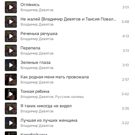
Оглянись
3:01
Владимир Девятов
Не жалей (Владимир Девятов и Таисия Повалий)
3:48
Владимир Девятов
Реченька речушка
4:13
Владимир Девятов
Перепела
3:13
Владимир Девятов
Зеленые глаза
3:10
Владимир Девятов
Как родная меня мать провожала
2:57
Владимир Девятов
Тонкая рябина
3:42
Владимир Девятов
Русские напевы
Я таких никогда не видел
3:35
Владимир Девятов
Лучшая из лучших женщина
3:22
Владимир Девятов
Коробейники