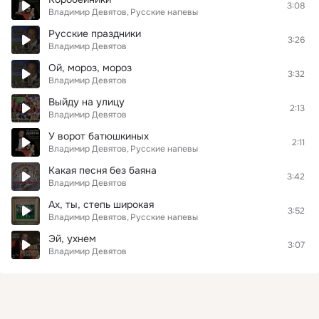
3:08
Владимир Девятов
Русские напевы
Русские праздники
3:26
Владимир Девятов
Ой, мороз, мороз
3:32
Владимир Девятов
Выйду на улицу
2:13
Владимир Девятов
У ворот батюшкиных
2:11
Владимир Девятов
Русские напевы
Какая песня без баяна
3:42
Владимир Девятов
Ах, ты, степь широкая
3:52
Владимир Девятов
Русские напевы
Эй, ухнем
3:07
Владимир Девятов