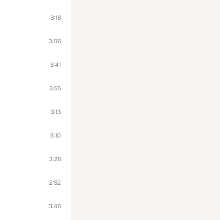
3:18
3:06
3:41
3:55
3:13
3:10
3:26
2:52
3:46