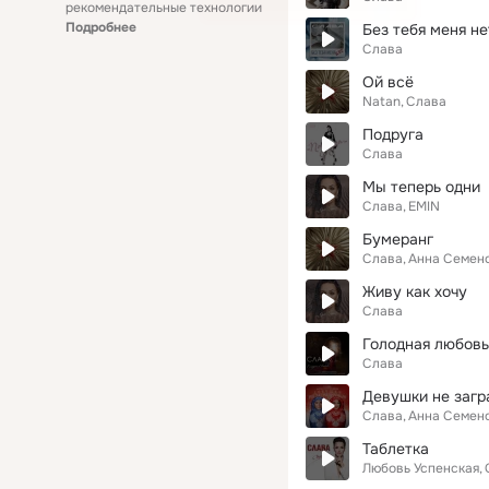
рекомендательные технологии
Подробнее
Без тебя меня не
Слава
Ой всё
Natan
Слава
Подруга
Слава
Мы теперь одни
Слава
EMIN
Бумеранг
Слава
Анна Семен
Живу как хочу
Слава
Голодная любовь
Слава
Девушки не загр
Слава
Анна Семен
Таблетка
Любовь Успенская