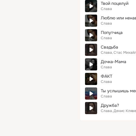
Твой поцелуй
Слава
Люблю или нена
Слава
Попутчица
Слава
Свадьба
Слава
Стас Михай
Дочка-Мама
Слава
ФАКТ
Слава
Ты услышишь ме
Слава
Дружба?
Слава
Денис Кляв