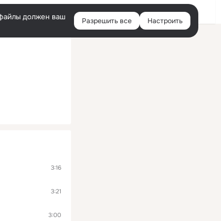
Войти
e-файлы должен ваш
Разрешить все
Настроить
Правая
колонка
3:16
3:21
3:00