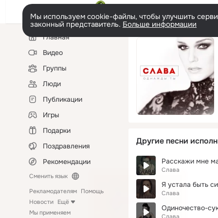
Мы используем cookie-файлы, чтобы улучшить сервис
законный представитель.
Больше информации
Левая
Главная
колонка
Видео
Группы
Люди
Публикации
Игры
Подарки
Другие песни исполн
Поздравления
Расскажи мне м
Рекомендации
Слава
Сменить язык
Я устала быть с
Рекламодателям
Помощь
Слава
Новости
Ещё
Одиночество-су
Мы применяем
Слава