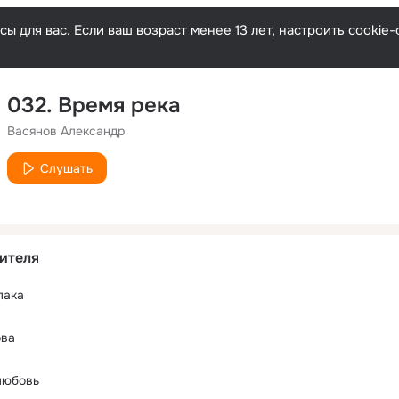
ы для вас. Если ваш возраст менее 13 лет, настроить cooki
032. Время река
Васянов Александр
Слушать
ителя
лака
ова
любовь