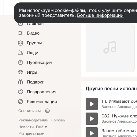
Мы используем cookie-файлы, чтобы улучшить сервис
законный представитель.
Больше информации
Левая
Главная
колонка
Видео
Группы
Люди
Публикации
Игры
Подарки
Другие песни исполн
Поздравления
111. Уплывают об
Рекомендации
Васянов Александр
Сменить язык
082. Нужные сл
Рекламодателям
Помощь
Васянов Александр
Новости
Ещё
Зачем тебе моя 
Мы применяем
Васянов Александр