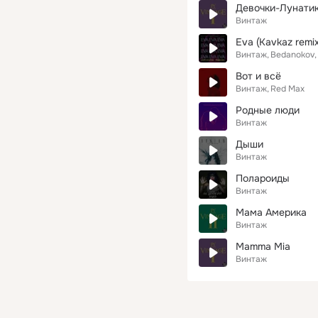
Девочки-Лунати
Винтаж
Eva (Kavkaz remix
Винтаж
Bedanokov
Вот и всё
Винтаж
Red Max
Родные люди
Винтаж
Дыши
Винтаж
Полароиды
Винтаж
Мама Америка
Винтаж
Mamma Mia
Винтаж