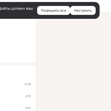
Войти
e-файлы должен ваш
Разрешить все
Настроить
Правая
колонка
4:33
2:15
3:47