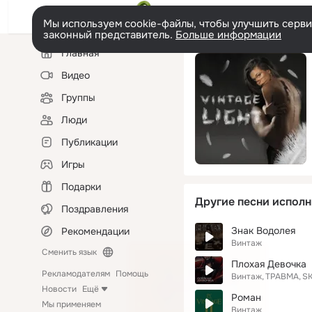
Мы используем cookie-файлы, чтобы улучшить сервис
законный представитель.
Больше информации
Левая
Главная
колонка
Видео
Группы
Люди
Публикации
Игры
Подарки
Другие песни исполн
Поздравления
Знак Водолея
Рекомендации
Винтаж
Сменить язык
Плохая Девочка
Рекламодателям
Помощь
Винтаж
ТРАВМА
SK
Новости
Ещё
Роман
Мы применяем
Винтаж