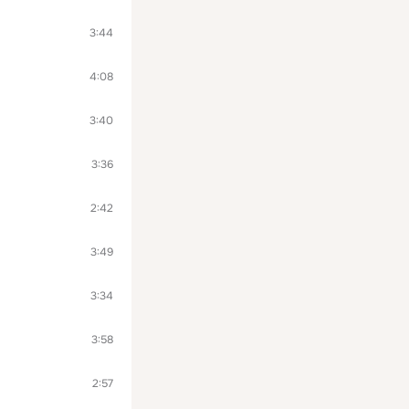
3:44
4:08
3:40
3:36
2:42
3:49
3:34
3:58
2:57