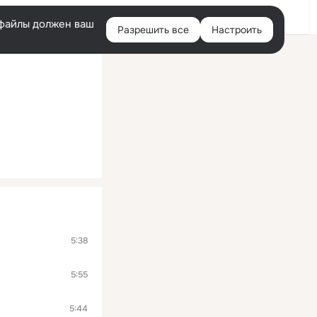
Войти
e-файлы должен ваш
Разрешить все
Настроить
Правая
колонка
5:38
5:55
5:44