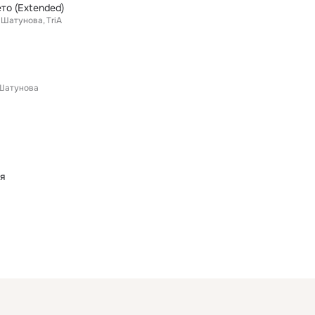
то (Extended)
 Шатунова
TriA
Шатунова
я