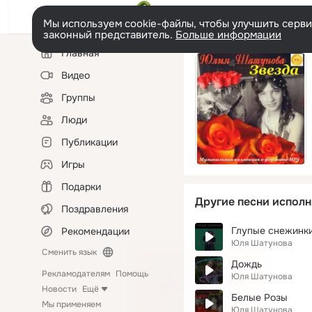
Мы используем cookie-файлы, чтобы улучшить сервис
законный представитель.
Больше информации
Левая
Главная
колонка
Видео
Группы
Люди
Публикации
Игры
Подарки
Другие песни исполн
Поздравления
Глупые снежинк
Рекомендации
Юля Шатунова
Сменить язык
Дождь
Рекламодателям
Помощь
Юля Шатунова
Новости
Ещё
Белые Розы
Мы применяем
Юля Шатунова