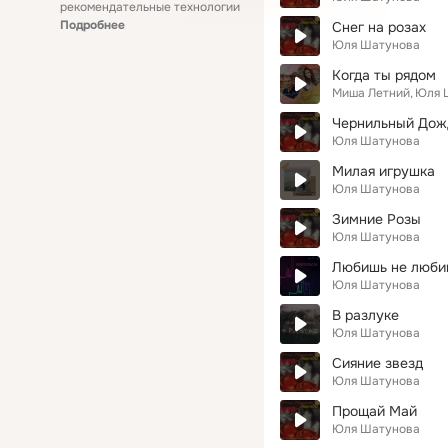
рекомендательные технологии
Подробнее
Снег на розах
Юля Шатунова
Когда ты рядом
Миша Летний
Юля 
Чернильный Дож
Юля Шатунова
Милая игрушка
Юля Шатунова
Зимние Розы
Юля Шатунова
Любишь не люби
Юля Шатунова
В разлуке
Юля Шатунова
Сияние звезд
Юля Шатунова
Прощай Май
Юля Шатунова