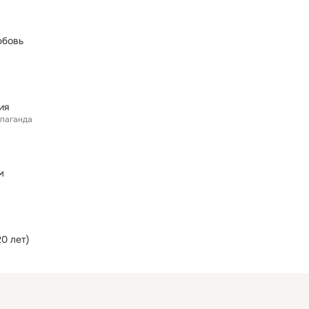
юбовь
ия
паганда
м
20 лет)