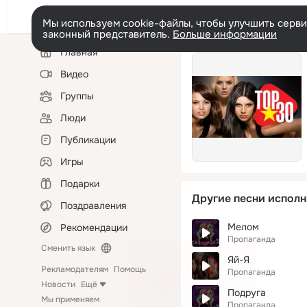
Мы используем cookie-файлы, чтобы улучшить сервис
законный представитель.
Больше информации
Левая
Главная
колонка
Видео
Группы
Люди
Публикации
Игры
Подарки
Другие песни исполн
Поздравления
Мелом
Рекомендации
Пропаганда
Сменить язык
Яй-Я
Рекламодателям
Помощь
Пропаганда
Новости
Ещё
Подруга
Мы применяем
Пропаганда