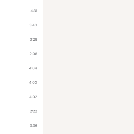
4:31
3:40
3:28
2:08
4:04
4:00
4:02
2:22
3:36