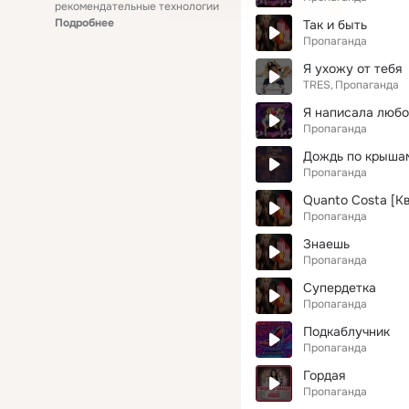
рекомендательные технологии
Подробнее
Так и быть
Пропаганда
Я ухожу от тебя
TRES
Пропаганда
Я написала любо
Пропаганда
Дождь по крыша
Пропаганда
Quanto Costa [К
Пропаганда
Знаешь
Пропаганда
Супердетка
Пропаганда
Подкаблучник
Пропаганда
Гордая
Пропаганда