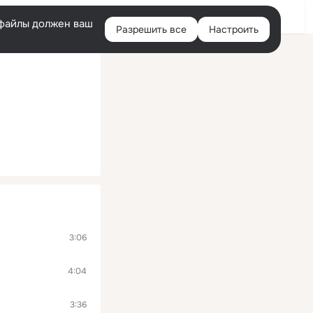
Войти
e-файлы должен ваш
Разрешить все
Настроить
Правая
колонка
3:06
4:04
3:36