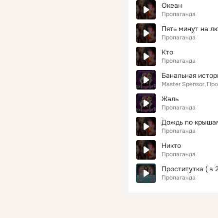
Океан
Пропаганда
Пять минут на л
Пропаганда
Кто
Пропаганда
Банальная истор
Master Spensor
Про
Жаль
Пропаганда
Дождь по крыша
Пропаганда
Никто
Пропаганда
Проститутка ( в 
Пропаганда