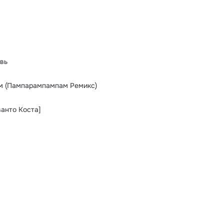
вь
м (Пампарампампам Ремикс)
ванто Коста]