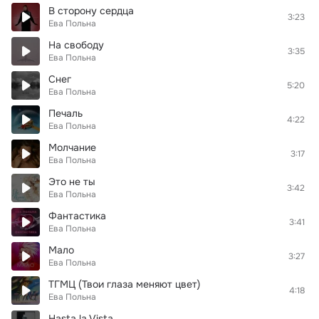
В сторону сердца
3:23
Ева Польна
На свободу
3:35
Ева Польна
Снег
5:20
Ева Польна
Печаль
4:22
Ева Польна
Молчание
3:17
Ева Польна
Это не ты
3:42
Ева Польна
Фантастика
3:41
Ева Польна
Мало
3:27
Ева Польна
ТГМЦ (Твои глаза меняют цвет)
4:18
Ева Польна
Hasta la Vista