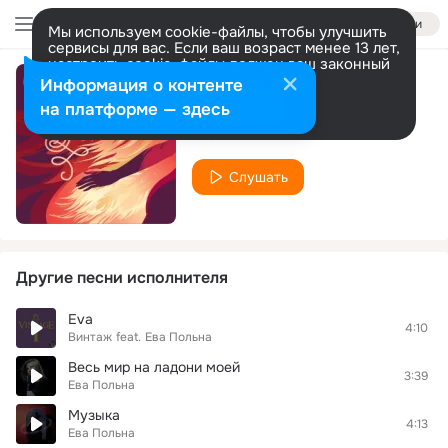
Войти
Мы используем cookie-файлы, чтобы улучшить
сервисы для вас. Если ваш возраст менее 13 лет,
настроить cookie-файлы должен ваш законный
представитель.
Больше информации
Информация о контенте
Икар
Разрешить все
Настроить
на платформе — здесь
Ева Польна
Слушать
Другие песни исполнителя
Eva
4:10
Винтаж
feat.
Ева Польна
Весь мир на ладони моей
3:39
Ева Польна
Музыка
4:13
Ева Польна