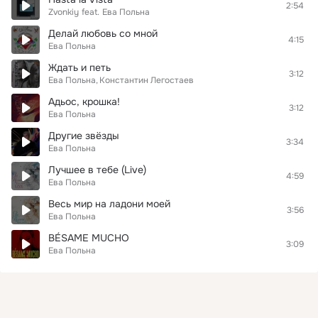
2:54
Zvonkiy
feat.
Ева Польна
Делай любовь со мной
4:15
Ева Польна
Ждать и петь
3:12
Ева Польна
Константин Легостаев
Адьос, крошка!
3:12
Ева Польна
Другие звёзды
3:34
Ева Польна
Лучшее в тебе (Live)
4:59
Ева Польна
Весь мир на ладони моей
3:56
Ева Польна
BÉSAME MUCHO
3:09
Ева Польна