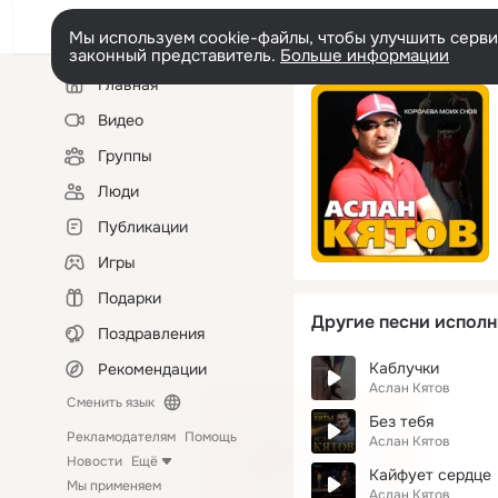
Мы используем cookie-файлы, чтобы улучшить сервис
законный представитель.
Больше информации
Левая
Главная
колонка
Видео
Группы
Люди
Публикации
Игры
Подарки
Другие песни исполн
Поздравления
Каблучки
Рекомендации
Аслан Кятов
Сменить язык
Без тебя
Рекламодателям
Помощь
Аслан Кятов
Новости
Ещё
Кайфует cердце
Мы применяем
Аслан Кятов