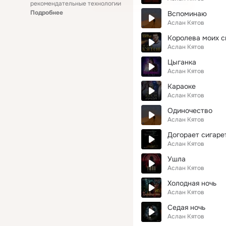
рекомендательные технологии
Подробнее
Вспоминаю
Аслан Кятов
Королева моих с
Аслан Кятов
Цыганка
Аслан Кятов
Караоке
Аслан Кятов
Одиночество
Аслан Кятов
Догорает сигаре
Аслан Кятов
Ушла
Аслан Кятов
Холодная ночь
Аслан Кятов
Седая ночь
Аслан Кятов