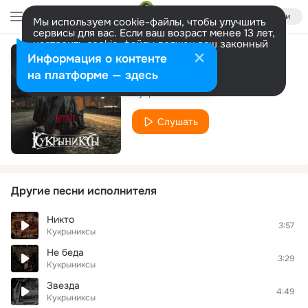
Войти
Мы используем cookie-файлы, чтобы улучшить
сервисы для вас. Если ваш возраст менее 13 лет,
настроить cookie-файлы должен ваш законный
представитель.
Больше информации
Информация о контенте
Экклезиаст
Разрешить все
Настроить
на платформе — здесь
Кукрыниксы
Слушать
Другие песни исполнителя
Никто
3:57
Кукрыниксы
Не беда
3:29
Кукрыниксы
Звезда
4:49
Кукрыниксы