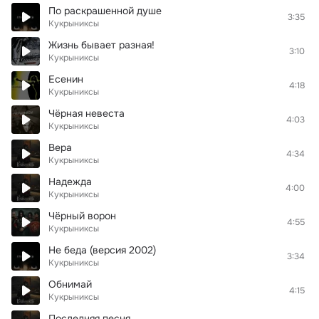
По раскрашенной душе
3:35
Кукрыниксы
Жизнь бывает разная!
3:10
Кукрыниксы
Есенин
4:18
Кукрыниксы
Чёрная невеста
4:03
Кукрыниксы
Вера
4:34
Кукрыниксы
Надежда
4:00
Кукрыниксы
Чёрный ворон
4:55
Кукрыниксы
Не беда (версия 2002)
3:34
Кукрыниксы
Обнимай
4:15
Кукрыниксы
Последняя песня