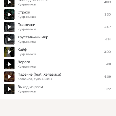
4:03
Кукрыниксы
Страхи
3:30
Кукрыниксы
Полжизни
4:07
Кукрыниксы
Хрустальный мир
4:14
Кукрыниксы
Кайф
3:00
Кукрыниксы
Дороги
4:11
Кукрыниксы
Падение (feat. Хелависа)
6:09
Хелависа
Кукрыниксы
Выход из роли
3:22
Кукрыниксы