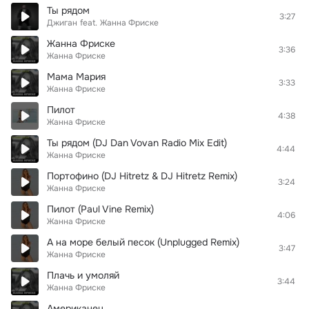
Ты рядом
3:27
Джиган
feat.
Жанна Фриске
Жанна Фриске
3:36
Жанна Фриске
Мама Мария
3:33
Жанна Фриске
Пилот
4:38
Жанна Фриске
Ты рядом (DJ Dan Vovan Radio Mix Edit)
4:44
Жанна Фриске
Портофино (DJ Hitretz & DJ Hitretz Remix)
3:24
Жанна Фриске
Пилот (Paul Vine Remix)
4:06
Жанна Фриске
А на море белый песок (Unplugged Remix)
3:47
Жанна Фриске
Плачь и умоляй
3:44
Жанна Фриске
Американец