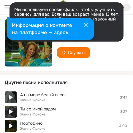
Войти
Мы используем cookie-файлы, чтобы улучшить
сервисы для вас. Если ваш возраст менее 13 лет,
настроить cookie-файлы должен ваш законный
представитель.
Больше информации
Информация о контенте
Дождь
Разрешить все
Настроить
на платформе — здесь
Жанна Фриске
Слушать
Другие песни исполнителя
А на море белый песок
3:47
Жанна Фриске
Ты со мной рядом
3:27
Жанна Фриске
Портофино
4:00
Жанна Фриске