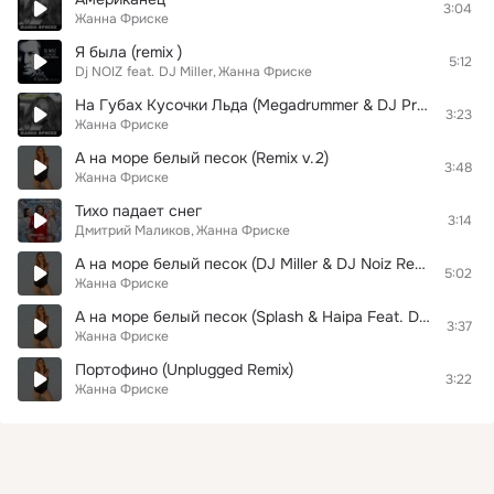
3:04
Жанна Фриске
Я была (remix )
5:12
Dj NOIZ
feat.
DJ Miller
Жанна Фриске
На Губах Кусочки Льда (Megadrummer & DJ Profit Remix)
3:23
Жанна Фриске
А на море белый песок (Remix v.2)
3:48
Жанна Фриске
Тихо падает снег
3:14
Дмитрий Маликов
Жанна Фриске
А на море белый песок (DJ Miller & DJ Noiz Remix)
5:02
Жанна Фриске
А на море белый песок (Splash & Haipa Feat. DJ Fashion Radio Edit)
3:37
Жанна Фриске
Портофино (Unplugged Remix)
3:22
Жанна Фриске