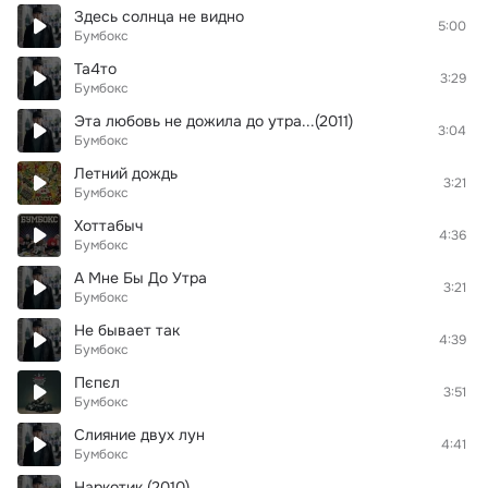
Здесь солнца не видно
5:00
Бумбокс
Та4то
3:29
Бумбокс
Эта любовь не дожила до утра...(2011)
3:04
Бумбокс
Летний дождь
3:21
Бумбокс
Хоттабыч
4:36
Бумбокс
А Мне Бы До Утра
3:21
Бумбокс
Не бывает так
4:39
Бумбокс
Пєпєл
3:51
Бумбокс
Слияние двух лун
4:41
Бумбокс
Наркотик (2010)