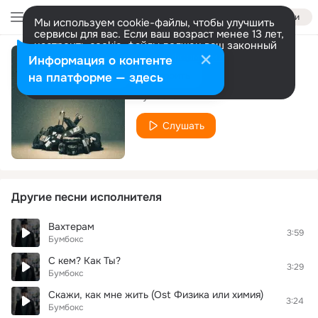
Войти
Мы используем cookie-файлы, чтобы улучшить
сервисы для вас. Если ваш возраст менее 13 лет,
настроить cookie-файлы должен ваш законный
представитель.
Больше информации
Информация о контенте
Дурень
Разрешить все
Настроить
на платформе — здесь
Бумбокс
Слушать
Другие песни исполнителя
Вахтерам
3:59
Бумбокс
С кем? Как Ты?
3:29
Бумбокс
Скажи, как мне жить (Ost Физика или химия)
3:24
Бумбокс