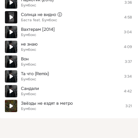
3:36
Бумбокс
Солнца не видно
4:58
Баста
feat.
Бумбокс
Вахтерам [2014]
3:04
Бумбокс
не знаю
4:09
Бумбокс
Вон
3:37
Бумбокс
Та что (Remix)
3:34
Бумбокс
Сандали
4:42
Бумбокс
Звёзды не ездят в метро
3:21
Бумбокс