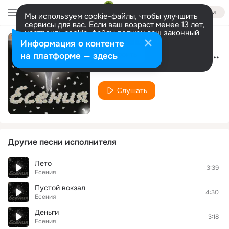
Войти
Мы используем cookie-файлы, чтобы улучшить
сервисы для вас. Если ваш возраст менее 13 лет,
настроить cookie-файлы должен ваш законный
представитель.
Больше информации
Информация о контенте
Всё было не всерьёз
Разрешить все
Настроить
на платформе — здесь
Есения
Слушать
Другие песни исполнителя
Лето
3:39
Есения
Пустой вокзал
4:30
Есения
Деньги
3:18
Есения