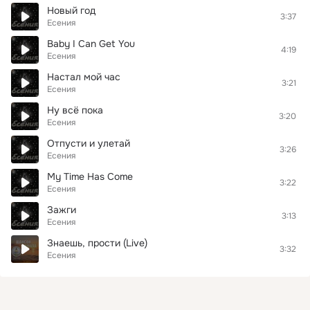
Новый год
3:37
Есения
Baby I Can Get You
4:19
Есения
Настал мой час
3:21
Есения
Ну всё пока
3:20
Есения
Отпусти и улетай
3:26
Есения
My Time Has Come
3:22
Есения
Зажги
3:13
Есения
Знаешь, прости (Live)
3:32
Есения