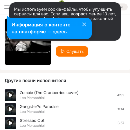
Войти
Мы используем cookie-файлы, чтобы улучшить
сервисы для вас. Если ваш возраст менее 13 лет,
настроить cookie-файлы должен ваш законный
представитель.
Больше информации
Информация о контенте
Fatty Boom Boom
Разрешить все
Настроить
на платформе — здесь
Leo Moracchioli
Слушать
Другие песни исполнителя
Zombie (The Cranberries cover)
4:53
Leo Moracchioli
Gangster?s Paradise
3:34
Leo Moracchioli
Stressed Out
3:57
Leo Moracchioli