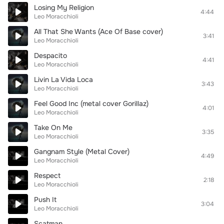
Losing My Religion
4:44
Leo Moracchioli
All That She Wants (Ace Of Base cover)
3:41
Leo Moracchioli
Despacito
4:41
Leo Moracchioli
Livin La Vida Loca
3:43
Leo Moracchioli
Feel Good Inc (metal cover Gorillaz)
4:01
Leo Moracchioli
Take On Me
3:35
Leo Moracchioli
Gangnam Style (Metal Cover)
4:49
Leo Moracchioli
Respect
2:18
Leo Moracchioli
Push It
3:04
Leo Moracchioli
Scatman