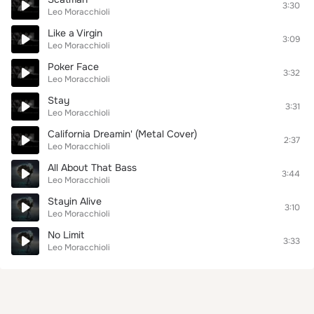
3:30
Leo Moracchioli
Like a Virgin
3:09
Leo Moracchioli
Poker Face
3:32
Leo Moracchioli
Stay
3:31
Leo Moracchioli
California Dreamin' (Metal Cover)
2:37
Leo Moracchioli
All About That Bass
3:44
Leo Moracchioli
Stayin Alive
3:10
Leo Moracchioli
No Limit
3:33
Leo Moracchioli