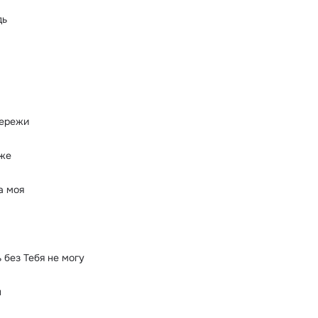
дь
бережи
оже
а моя
ь без Тебя не могу
н