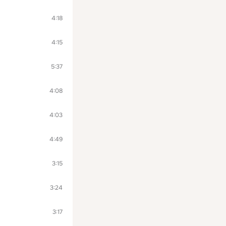
4:18
4:15
5:37
4:08
4:03
4:49
3:15
3:24
3:17