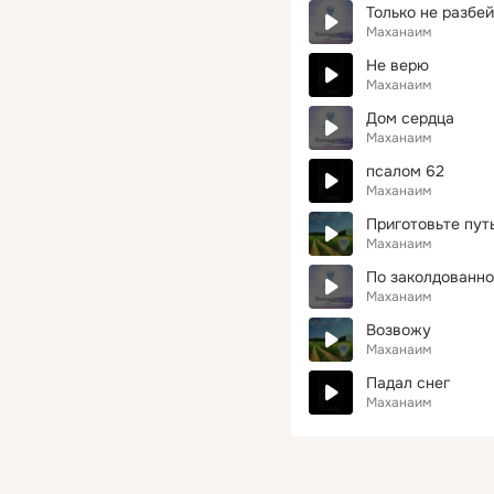
Только не разбе
Маханаим
Не верю
Маханаим
Дом сердца
Маханаим
псалом 62
Маханаим
Приготовьте пут
Маханаим
По заколдованно
Маханаим
Возвожу
Маханаим
Падал снег
Маханаим