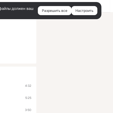
Войти
e-файлы должен ваш
Разрешить все
Настроить
Правая
колонка
4:32
5:25
3:50