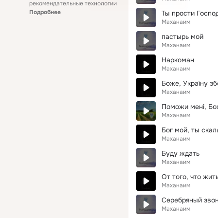
рекомендательные технологии
Подробнее
Ты прости Госпо
Маханаим
пастырь мой
Маханаим
Наркоман
Маханаим
Боже, Україну з
Маханаим
Поможи мені, Б
Маханаим
Бог мой, ты скал
Маханаим
Буду ждать
Маханаим
От того, что жит
Маханаим
Серебряный зво
Маханаим