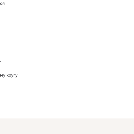
йся
ь
му кругу