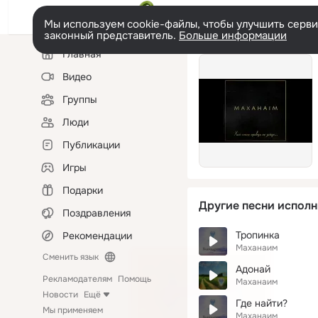
Мы используем cookie-файлы, чтобы улучшить сервис
законный представитель.
Больше информации
Левая
Главная
колонка
Видео
Группы
Люди
Публикации
Игры
Подарки
Другие песни исполн
Поздравления
Тропинка
Рекомендации
Маханаим
Сменить язык
Адонай
Рекламодателям
Помощь
Маханаим
Новости
Ещё
Где найти?
Мы применяем
Маханаим