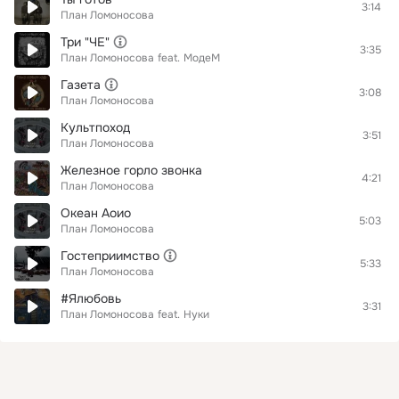
3:14
План Ломоносова
Три "ЧE"
3:35
План Ломоносова
feat.
МодеМ
Газета
3:08
План Ломоносова
Культпоход
3:51
План Ломоносова
Железное горло звонка
4:21
План Ломоносова
Океан Аоио
5:03
План Ломоносова
Гостеприимство
5:33
План Ломоносова
#Ялюбовь
3:31
План Ломоносова
feat.
Нуки