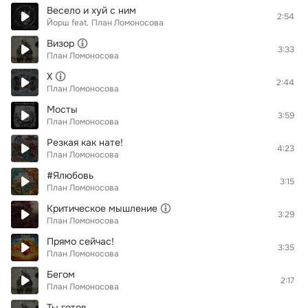
Весело и хуй с ним
2:54
Йорш
feat.
План Ломоносова
Визор
3:33
План Ломоносова
Х
2:44
План Ломоносова
Мосты
3:59
План Ломоносова
Резкая как нате!
4:23
План Ломоносова
#Ялюбовь
3:15
План Ломоносова
Критическое мышление
3:29
План Ломоносова
Прямо сейчас!
3:35
План Ломоносова
Бегом
2:17
План Ломоносова
Ты готов