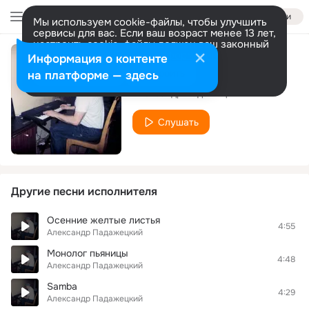
Войти
Мы используем cookie-файлы, чтобы улучшить
сервисы для вас. Если ваш возраст менее 13 лет,
настроить cookie-файлы должен ваш законный
представитель.
Больше информации
Информация о контенте
Pegase
Разрешить все
Настроить
на платформе — здесь
Александр Падажецкий
Слушать
Другие песни исполнителя
Осенние желтые листья
4:55
Александр Падажецкий
Монолог пьяницы
4:48
Александр Падажецкий
Samba
4:29
Александр Падажецкий