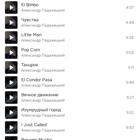
El Bimbo
4:07
Александр Падажецкий
Чувства
4:48
Александр Падажецкий
Little Man
4:24
Александр Падажецкий
Pop Corn
5:03
Александр Падажецкий
Танцрок
4:11
Александр Падажецкий
El Condor Pasa
5:49
Александр Падажецкий
Вечное движение
5:27
Александр Падажецкий
Изумрудный город
5:22
Александр Падажецкий
I Just Called
6:53
Александр Падажецкий
Besame Mucho