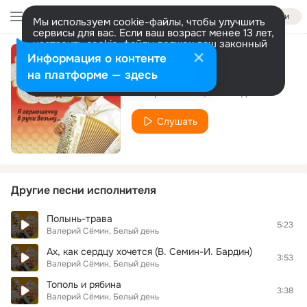
Войти
Мы используем cookie-файлы, чтобы улучшить
сервисы для вас. Если ваш возраст менее 13 лет,
настроить cookie-файлы должен ваш законный
представитель.
Больше информации
Информация о контенте
Замужем
Разрешить все
Настроить
на платформе — здесь
Валерий Сёмин, Белый день
Слушать
Другие песни исполнителя
Полынь-трава
5:23
Валерий Сёмин, Белый день
Ах, как сердцу хочется (В. Семин-И. Бардин)
3:53
Валерий Сёмин, Белый день
Тополь и рябина
3:38
Валерий Сёмин, Белый день