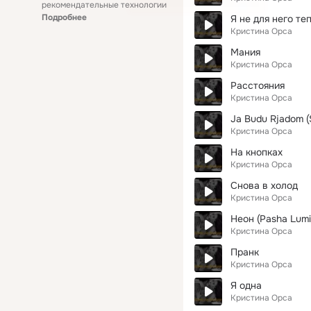
рекомендательные технологии
Подробнее
Я не для него те
Кристина Орса
Мания
Кристина Орса
Расстояния
Кристина Орса
Ja Budu Rjadom (
Кристина Орса
На кнопках
Кристина Орса
Снова в холод
Кристина Орса
Неон (Pasha Lumi
Кристина Орса
Пранк
Кристина Орса
Я одна
Кристина Орса