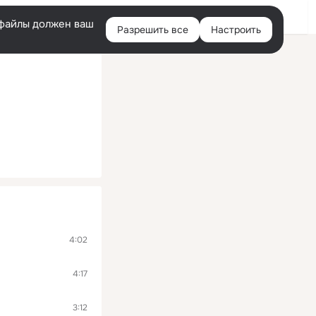
Войти
e-файлы должен ваш
Разрешить все
Настроить
Правая
колонка
4:02
4:17
3:12