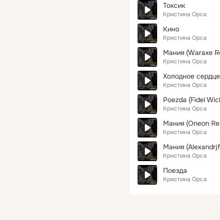
Токсик
Кристина Орса
Кино
Кристина Орса
Мания (Waraxe R
Кристина Орса
Холодное сердце
Кристина Орса
Poezda (Fidel Wic
Кристина Орса
Мания (Oneon Re
Кристина Орса
Мания (Alexandrjf
Кристина Орса
Поезда
Кристина Орса