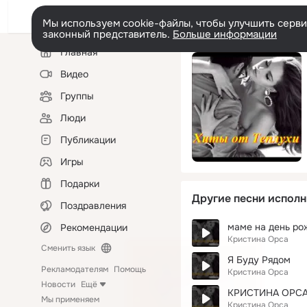
Мы используем cookie-файлы, чтобы улучшить сервис
законный представитель.
Больше информации
Левая
Главная
колонка
Видео
Группы
Люди
Публикации
Игры
Подарки
Другие песни исполн
Поздравления
маме на день ро
Рекомендации
Кристина Орса
Сменить язык
Я Буду Рядом
Рекламодателям
Помощь
Кристина Орса
Новости
Ещё
КРИСТИНА ОРСА 
Мы применяем
Кристина Орса