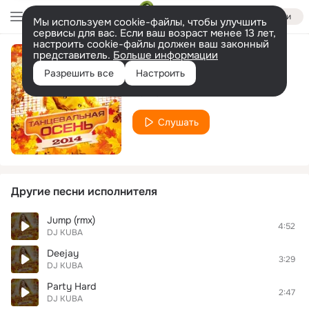
Войти
Мы используем cookie-файлы, чтобы улучшить
сервисы для вас. Если ваш возраст менее 13 лет,
настроить cookie-файлы должен ваш законный
представитель.
Больше информации
Body Move
Разрешить все
Настроить
DJ KUBA
Слушать
Другие песни исполнителя
Jump (rmx)
4:52
DJ KUBA
Deejay
3:29
DJ KUBA
Party Hard
2:47
DJ KUBA