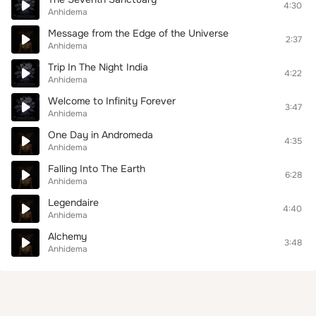
4:30
Anhidema
Message from the Edge of the Universe
2:37
Anhidema
Trip In The Night India
4:22
Anhidema
Welcome to Infinity Forever
3:47
Anhidema
One Day in Andromeda
4:35
Anhidema
Falling Into The Earth
6:28
Anhidema
Legendaire
4:40
Anhidema
Alchemy
3:48
Anhidema