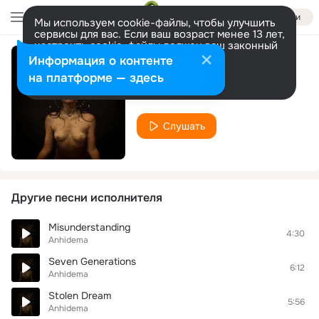
Войти
Мы используем cookie-файлы, чтобы улучшить
сервисы для вас. Если ваш возраст менее 13 лет,
настроить cookie-файлы должен ваш законный
представитель.
Больше информации
Информация о контенте
Gossoria
Разрешить все
Настроить
на платформе — здесь
Anhidema
Слушать
Другие песни исполнителя
Misunderstanding
4:30
Anhidema
Seven Generations
6:12
Anhidema
Stolen Dream
5:56
Anhidema