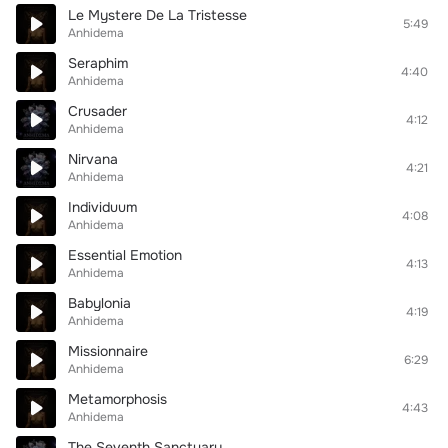
Le Mystere De La Tristesse
5:49
Anhidema
Seraphim
4:40
Anhidema
Crusader
4:12
Anhidema
Nirvana
4:21
Anhidema
Individuum
4:08
Anhidema
Essential Emotion
4:13
Anhidema
Babylonia
4:19
Anhidema
Missionnaire
6:29
Anhidema
Metamorphosis
4:43
Anhidema
The Seventh Sanctuary