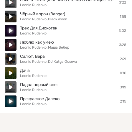
3:22
Leonid Rudenko
Чёрный ворон (Banger)
1:58
Leonid Rudenko
Black Voron
Трек Для Дискотек
3:02
Leonid Rudenko
Люблю как умею
3:28
Leonid Rudenko
Маша Вебер
Салют, Вера
2:21
Leonid Rudenko
DJ Katya Guseva
Дача
1:36
Leonid Rudenko
Падал первый снег
3:19
Leonid Rudenko
Прекрасное Далеко
2:15
Leonid Rudenko