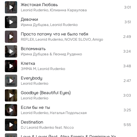
Жестокая Любовь
3:01
Leonid Rudenko
Юлианна Караулова
Девочки
3:51
Ирина Дубцова
Leonid Rudenko
Просто потому что не было тебя
2:49
REFLEX
Leonid Rudenko
NOVOE SLOVO
Amigo
Вспоминать
3:24
Ирина Дубцова & Леонид Руденко
Клетка
3:48
ЭММА М
Leonid Rudenko
Everybody
2:47
Leonid Rudenko
Goodbye (Beautiful Eyes)
3:03
Leonid Rudenko
Если бы не ты
3:25
Leonid Rudenko
Наталья Подольская
Destination
5:55
DJ Leonid Rudenko feat. Nicco
Love & Lover (feat. Alina Eremia & Dominique Young Unique)