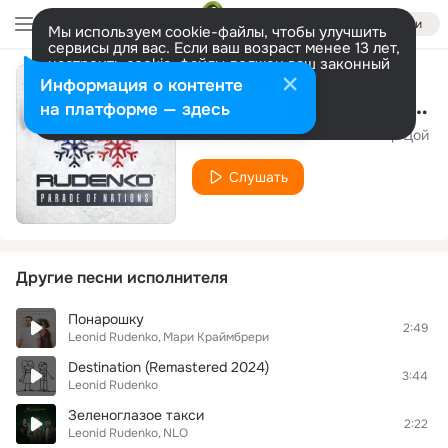
Войти
Мы используем cookie-файлы, чтобы улучшить
сервисы для вас. Если ваш возраст менее 13 лет,
настроить cookie-файлы должен ваш законный
представитель.
Больше информации
Информация о контенте
The end of summer (Кончится лето)
Разрешить все
Настроить
на платформе — здесь
DJ Leonid Rudenko feat Виктор Цой
Слушать
Другие песни исполнителя
Понарошку
2:49
Leonid Rudenko
Мари Краймбрери
Destination (Remastered 2024)
3:44
Leonid Rudenko
Зеленоглазое такси
2:22
Leonid Rudenko
NLO