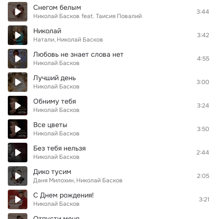
Снегом белым
3:44
Николай Басков
feat.
Таисия Повалий
Николай
3:42
Натали
Николай Басков
Любовь не знает слова нет
4:55
Николай Басков
Лучший день
3:00
Николай Басков
Обниму тебя
3:24
Николай Басков
Все цветы
3:50
Николай Басков
Без тебя нельзя
2:44
Николай Басков
Дико тусим
2:05
Даня Милохин
Николай Басков
С Днем рождения!
3:21
Николай Басков
Отпусти меня