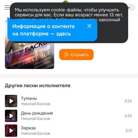
Войти
Мы используем cookie-файлы, чтобы улучшить
сервисы для вас. Если ваш возраст менее 13 лет,
настроить cookie-файлы должен ваш законный
представитель.
Больше информации
Информация о контенте
Сердце на сердце
Разрешить все
Настроить
на платформе — здесь
Николай Басков
Слушать
Другие песни исполнителя
Туманы
3:33
Николай Басков
День рождения
3:33
Николай Басков
Зараза
3:21
Николай Басков