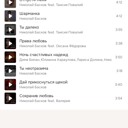
4:12
Николай Басков
feat.
Таисия Повалий
Шарманка
4:12
Николай Басков
Ты далеко
3:55
Николай Басков
feat.
Таисия Повалий
Права любовь
3:38
Николай Басков
feat.
Оксана Фёдорова
Ночь счастливых надежд
3:50
Дима Билан
Юлианна Караулова
Лариса Долина
Николай Баск
Ты неотразима
3:18
Николай Басков
Дай прикоснуться щекой
3:40
Николай Басков
Сохранив любовь
3:54
Николай Басков
feat.
Валерия