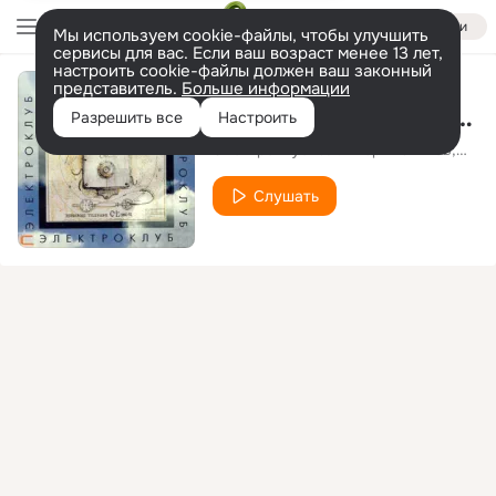
Войти
Мы используем cookie-файлы, чтобы улучшить
сервисы для вас. Если ваш возраст менее 13 лет,
настроить cookie-файлы должен ваш законный
представитель.
Больше информации
Прощальный день (Сколько красок у цветов)
Разрешить все
Настроить
Электроклуб
Игорь Тальков
Ирин
feat.
Слушать