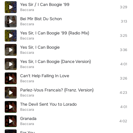
Yes Sir / I Can Boogie '99
3:29
Baccara
Bei Mir Bist Du Schon
3:13
Baccara
Yes Sir, I Can Boogie '99 (Radio Mix)
3:25
Baccara
Yes Sir, I Can Boogie
3:36
Baccara
Yes Sir, I Can Boogie (Dance Version)
4:01
Baccara
Can't Help Falling In Love
3:26
Baccara
Parlez-Vous Francais? (Franz. Version)
4:23
Baccara
The Devil Sent You to Lorado
4:01
Baccara
Granada
4:02
Baccara
For You