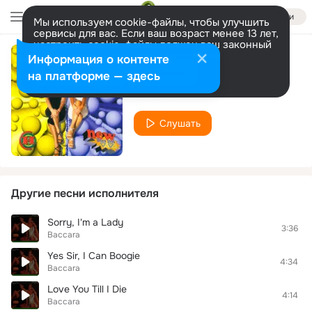
Войти
Мы используем cookie-файлы, чтобы улучшить
сервисы для вас. Если ваш возраст менее 13 лет,
настроить cookie-файлы должен ваш законный
представитель.
Больше информации
Информация о контенте
Hit Mix
Разрешить все
Настроить
на платформе — здесь
Baccara
Слушать
Другие песни исполнителя
Sorry, I'm a Lady
3:36
Baccara
Yes Sir, I Can Boogie
4:34
Baccara
Love You Till I Die
4:14
Baccara