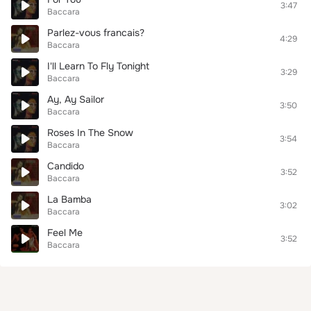
3:47
Baccara
Parlez-vous francais?
4:29
Baccara
I'll Learn To Fly Tonight
3:29
Baccara
Ay, Ay Sailor
3:50
Baccara
Roses In The Snow
3:54
Baccara
Candido
3:52
Baccara
La Bamba
3:02
Baccara
Feel Me
3:52
Baccara