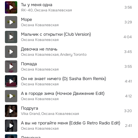
Ты у меня одна
3:56
ЯК-40
Оксана Ковалевская
Море
3:29
Оксана Ковалевская
Мальчик с открытки (Club Version)
4:04
Оксана Ковалевская
Девочка не плачь
3:45
Оксана Ковалевская
Andery Toronto
Помада
3:55
Оксана Ковалевская
Он не знает ничего (Dj Sasha Born Remix)
4:41
Оксана Ковалевская
А в городе зима (Ночное Движение Edit)
4:12
Оксана Ковалевская
Подруга
3:20
Vika Grand
Оксана Ковалевская
А вы не трогайте меня (Eddie G Retro Radio Edit)
2:41
Оксана Ковалевская
Девчонка