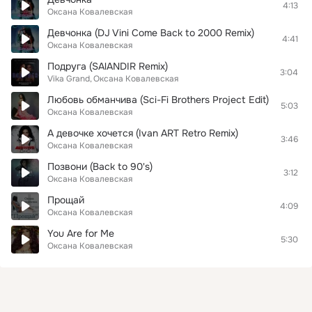
4:13
Оксана Ковалевская
Девчонка (DJ Vini Come Back to 2000 Remix)
4:41
Оксана Ковалевская
Подруга (SAlANDIR Remix)
3:04
Vika Grand
Оксана Ковалевская
Любовь обманчива (Sci-Fi Brothers Project Edit)
5:03
Оксана Ковалевская
А девочке хочется (Ivan ART Retro Remix)
3:46
Оксана Ковалевская
Позвони (Back to 90's)
3:12
Оксана Ковалевская
Прощай
4:09
Оксана Ковалевская
You Are for Me
5:30
Оксана Ковалевская