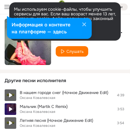
Войти
Мы используем cookie-файлы, чтобы улучшить
сервисы для вас. Если ваш возраст менее 13 лет,
настроить cookie-файлы должен ваш законный
представитель.
Больше информации
Информация о контенте
Мальчик (Ночное Движение Edit)
Разрешить все
Настроить
на платформе — здесь
Оксана Ковалевская
Слушать
Другие песни исполнителя
В нашем городе снег (Ночное Движение Edit)
4:39
Оксана Ковалевская
Мальчик (Martik C Remix)
3:53
Оксана Ковалевская
Летняя песня (Ночное Движение Edit)
3:54
Оксана Ковалевская