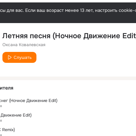
ы для вас. Если ваш возраст менее 13 лет, настроить cooki
Летняя песня (Ночное Движение Edit
Оксана Ковалевская
Слушать
ителя
снег (Ночное Движение Edit)
я
 Движение Edit)
я
C Remix)
я