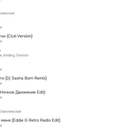
алевская
я
ки (Club Version)
я
ь
я
Andery Toronto
я
го (Dj Sasha Born Remix)
я
(Ночное Движение Edit)
я
Ковалевская
меня (Eddie G Retro Radio Edit)
я