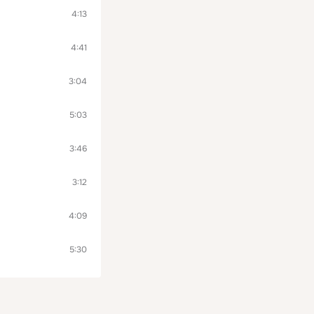
4:13
4:41
3:04
5:03
3:46
3:12
4:09
5:30