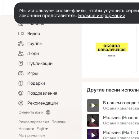
Мы используем cookie-файлы, чтобы улучшить сервис
законный представитель.
Больше информации
Левая
Главная
колонка
Видео
Группы
Люди
Публикации
Игры
Подарки
Другие песни исполн
Поздравления
В нашем городе 
Рекомендации
Оксана Ковалевска
Сменить язык
Мальчик (Ночное
Рекламодателям
Помощь
Оксана Ковалевска
Новости
Ещё
Мальчик (Martik 
Мы применяем
Оксана Ковалевска