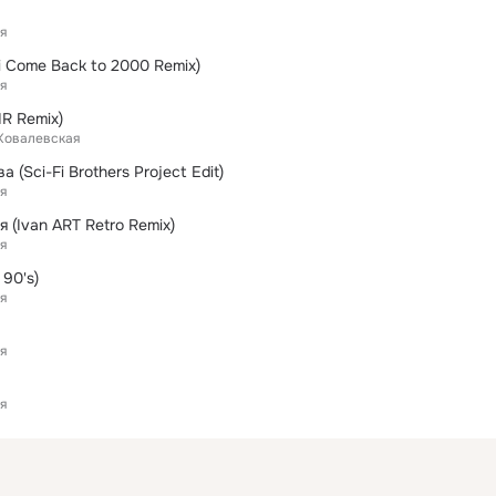
я
i Come Back to 2000 Remix)
я
R Remix)
Ковалевская
(Sci-Fi Brothers Project Edit)
я
я (Ivan ART Retro Remix)
я
 90's)
я
я
я