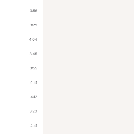
3:56
3:29
4:04
3:45
3:55
4:41
4:12
3:20
2:41