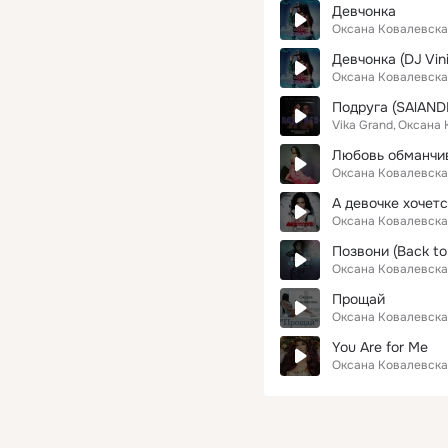
Девчонка
Оксана Ковалевска
Девчонка (DJ Vin
Оксана Ковалевска
Подруга (SAlANDI
Vika Grand
Оксана 
Любовь обманчива 
Оксана Ковалевска
А девочке хочетс
Оксана Ковалевска
Позвони (Back to
Оксана Ковалевска
Прощай
Оксана Ковалевска
You Are for Me
Оксана Ковалевска