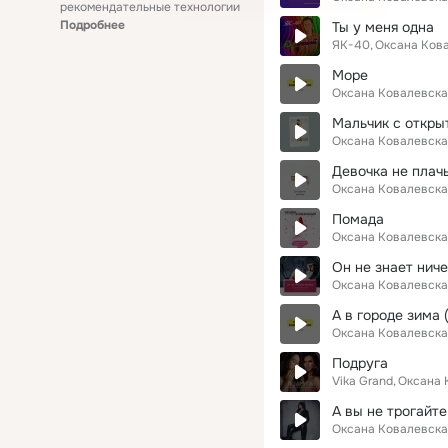
рекомендательные технологии
Подробнее
Ты у меня одна
ЯК-40
Оксана Ков
Море
Оксана Ковалевска
Мальчик с открыт
Оксана Ковалевска
Девочка не плач
Оксана Ковалевска
Помада
Оксана Ковалевска
Он не знает ниче
Оксана Ковалевска
А в городе зима 
Оксана Ковалевска
Подруга
Vika Grand
Оксана 
А вы не трогайте 
Оксана Ковалевска