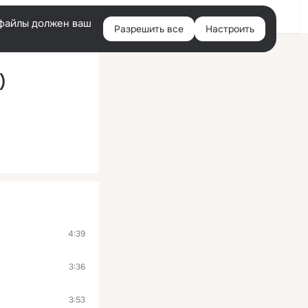
Войти
e-файлы должен ваш
Разрешить все
Настроить
Правая
колонка
)
4:39
3:36
3:53