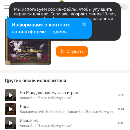
Войти
Мы используем cookie-файлы, чтобы улучшить
сервисы для вас. Если ваш возраст менее 13 лет,
настроить cookie-файлы должен ваш законный
представитель.
Больше информации
Информация о контенте
Осенняя роса
Разрешить все
Настроить
на платформе — здесь
Братья Жемчужные
Слушать
Другие песни исполнителя
На Молдаванке музыка играет
6:01
Ансамбль "Братья Жемчужные"
Лада
3:34
Вальдемар ибн Кобозя
feat.
Ансамбль "Братья Жемчужные"
Извозчик
4:10
Ансамбль "Братья Жемчужные"