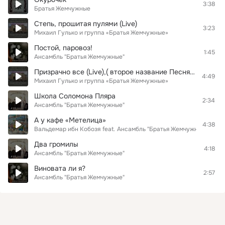
3:38
Братья Жемчужные
Степь, прошитая пулями (Live)
3:23
Михаил Гулько и группа «Братья Жемчужные»
Постой, паровоз!
1:45
Ансамбль "Братья Жемчужные"
Призрачно все (Live),( второе название Песня из к/ф «Земля Санникова»)
4:49
Михаил Гулько и группа «Братья Жемчужные»
Школа Соломона Пляра
2:34
Ансамбль "Братья Жемчужные"
А у кафе «Метелица»
4:38
Вальдемар ибн Кобозя
feat.
Ансамбль "Братья Жемчужные"
Два громилы
4:18
Ансамбль "Братья Жемчужные"
Виновата ли я?
2:57
Ансамбль "Братья Жемчужные"