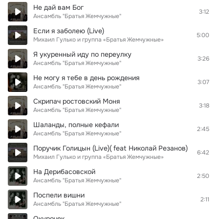
Не дай вам Бог
3:12
Ансамбль "Братья Жемчужные"
Если я заболею (Live)
5:00
Михаил Гулько и группа «Братья Жемчужные»
Я укуренный иду по переулку
3:26
Ансамбль "Братья Жемчужные"
Не могу я тебе в день рождения
3:07
Ансамбль "Братья Жемчужные"
Скрипач ростовский Моня
3:18
Ансамбль "Братья Жемчужные"
Шаланды, полные кефали
2:45
Ансамбль "Братья Жемчужные"
Поручик Голицын (Live)( feat Николай Резанов)
6:42
Михаил Гулько и группа «Братья Жемчужные»
На Дерибасовской
2:50
Ансамбль "Братья Жемчужные"
Поспели вишни
2:11
Ансамбль "Братья Жемчужные"
Окурочек