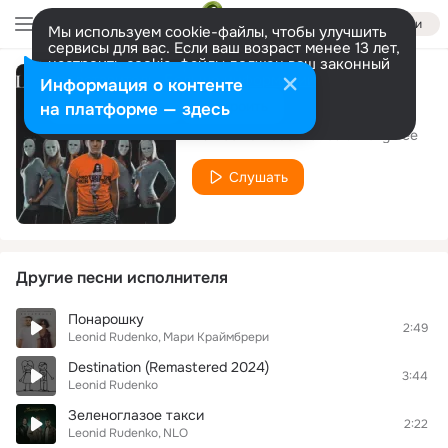
Войти
Мы используем cookie-файлы, чтобы улучшить
сервисы для вас. Если ваш возраст менее 13 лет,
настроить cookie-файлы должен ваш законный
представитель.
Больше информации
Информация о контенте
Real Life
Разрешить все
Настроить
на платформе — здесь
DJ Leonid Rudenko feat. Vicky Fee
Слушать
Другие песни исполнителя
Понарошку
2:49
Leonid Rudenko
Мари Краймбрери
Destination (Remastered 2024)
3:44
Leonid Rudenko
Зеленоглазое такси
2:22
Leonid Rudenko
NLO