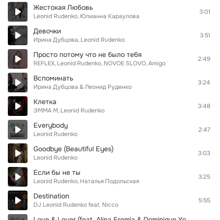
Жестокая Любовь
3:01
Leonid Rudenko
Юлианна Караулова
Девочки
3:51
Ирина Дубцова
Leonid Rudenko
Просто потому что не было тебя
2:49
REFLEX
Leonid Rudenko
NOVOE SLOVO
Amigo
Вспоминать
3:24
Ирина Дубцова & Леонид Руденко
Клетка
3:48
ЭММА М
Leonid Rudenko
Everybody
2:47
Leonid Rudenko
Goodbye (Beautiful Eyes)
3:03
Leonid Rudenko
Если бы не ты
3:25
Leonid Rudenko
Наталья Подольская
Destination
5:55
DJ Leonid Rudenko feat. Nicco
Love & Lover (feat. Alina Eremia & Dominique Young Unique)