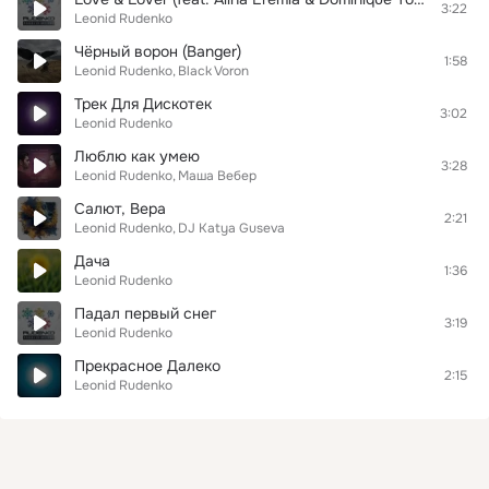
3:22
Leonid Rudenko
Чёрный ворон (Banger)
1:58
Leonid Rudenko
Black Voron
Трек Для Дискотек
3:02
Leonid Rudenko
Люблю как умею
3:28
Leonid Rudenko
Маша Вебер
Салют, Вера
2:21
Leonid Rudenko
DJ Katya Guseva
Дача
1:36
Leonid Rudenko
Падал первый снег
3:19
Leonid Rudenko
Прекрасное Далеко
2:15
Leonid Rudenko