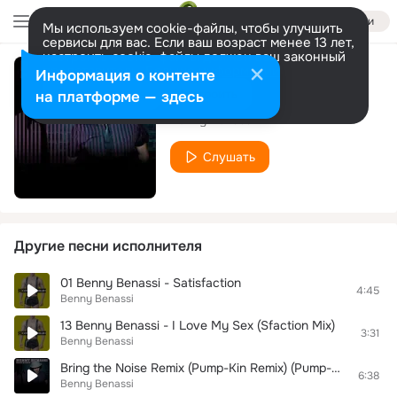
Войти
Мы используем cookie-файлы, чтобы улучшить
сервисы для вас. Если ваш возраст менее 13 лет,
настроить cookie-файлы должен ваш законный
представитель.
Больше информации
Информация о контенте
Love and Motion
Разрешить все
Настроить
на платформе — здесь
Benny Benassi
Слушать
Другие песни исполнителя
01 Benny Benassi - Satisfaction
4:45
Benny Benassi
13 Benny Benassi - I Love My Sex (Sfaction Mix)
3:31
Benny Benassi
Bring the Noise Remix (Pump-Kin Remix) (Pump-Kin/Public Enemy Remix)
6:38
Benny Benassi