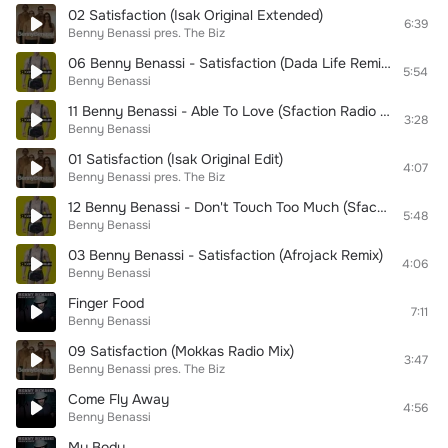
02 Satisfaction (Isak Original Extended)
6:39
Benny Benassi pres. The Biz
06 Benny Benassi - Satisfaction (Dada Life Remix)
5:54
Benny Benassi
11 Benny Benassi - Able To Love (Sfaction Radio Edit)
3:28
Benny Benassi
01 Satisfaction (Isak Original Edit)
4:07
Benny Benassi pres. The Biz
12 Benny Benassi - Don't Touch Too Much (Sfaction Mix)
5:48
Benny Benassi
03 Benny Benassi - Satisfaction (Afrojack Remix)
4:06
Benny Benassi
Finger Food
7:11
Benny Benassi
09 Satisfaction (Mokkas Radio Mix)
3:47
Benny Benassi pres. The Biz
Come Fly Away
4:56
Benny Benassi
My Body