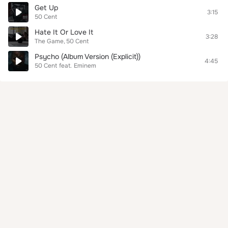
Get Up
3:15
50 Cent
Hate It Or Love It
3:28
The Game
50 Cent
Psycho (Album Version (Explicit))
4:45
50 Cent
feat.
Eminem