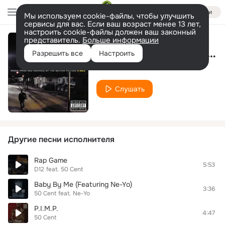
Войти
Мы используем cookie-файлы, чтобы улучшить
сервисы для вас. Если ваш возраст менее 13 лет,
настроить cookie-файлы должен ваш законный
представитель.
Больше информации
Places To Go (Soundtrack Version)
Разрешить все
Настроить
50 Cent
Слушать
Другие песни исполнителя
Rap Game
5:53
D12
feat.
50 Cent
Baby By Me (Featuring Ne-Yo)
3:36
50 Cent
feat.
Ne-Yo
P.I.M.P.
4:47
50 Cent