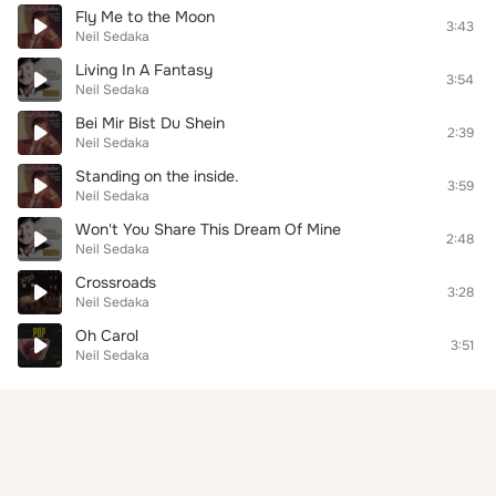
Fly Me to the Moon
3:43
Neil Sedaka
Living In A Fantasy
3:54
Neil Sedaka
Bei Mir Bist Du Shein
2:39
Neil Sedaka
Standing on the inside.
3:59
Neil Sedaka
Won't You Share This Dream Of Mine
2:48
Neil Sedaka
Crossroads
3:28
Neil Sedaka
Oh Carol
3:51
Neil Sedaka