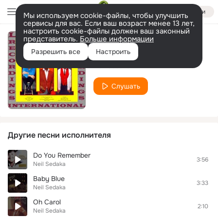
Войти
Мы используем cookie-файлы, чтобы улучшить
сервисы для вас. Если ваш возраст менее 13 лет,
настроить cookie-файлы должен ваш законный
представитель.
Больше информации
Too Late
Разрешить все
Настроить
Neil Sedaka
Слушать
Другие песни исполнителя
Do You Remember
3:56
Neil Sedaka
Baby Blue
3:33
Neil Sedaka
Oh Carol
2:10
Neil Sedaka