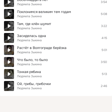
3:54
Людмила Зыкина
Поклонимся великим тем годам
5:08
Людмила Зыкина
Там, где клён шумит
3:22
Людмила Зыкина
Засиделась одна
4:15
Людмила Зыкина
Растёт в Волгограде берёзка
5:01
Людмила Зыкина
Что было, то было
3:50
Людмила Зыкина
Тонкая рябина
5:13
Людмила Зыкина
Ой, грибы, грибочки
2:46
Людмила Зыкина