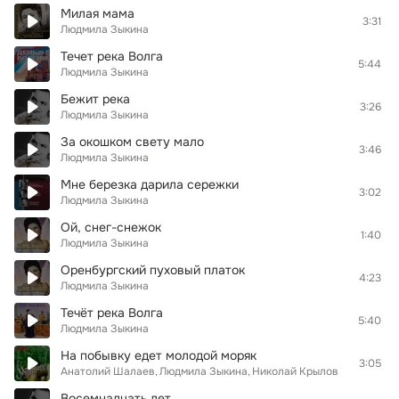
Милая мама
3:31
Людмила Зыкина
Течет река Волга
5:44
Людмила Зыкина
Бежит река
3:26
Людмила Зыкина
За окошком свету мало
3:46
Людмила Зыкина
Мне березка дарила сережки
3:02
Людмила Зыкина
Ой, снег-снежок
1:40
Людмила Зыкина
Оренбургский пуховый платок
4:23
Людмила Зыкина
Течёт река Волга
5:40
Людмила Зыкина
На побывку едет молодой моряк
3:05
Анатолий Шалаев
Людмила Зыкина
Николай Крылов
Восемнадцать лет