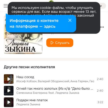
Войти
Мы используем cookie-файлы, чтобы улучшить
сервисы для вас. Если ваш возраст менее 13 лет,
настроить cookie-файлы должен ваш законный
представитель.
Больше информации
Информация о контенте
За окошком свету мало
Разрешить все
Настроить
на платформе — здесь
Людмила Зыкина
Слушать
Другие песни исполнителя
Наш сосед
2:40
Иосиф Кобзон
Валерий Ободзинский
Анна Герман
Георг Отс
Пь
Огней так много золотых (Из к/ф "Дело было в Пенькове")
2:40
Семенкина Екатерина
feat.
Людмила Зыкина
Подари мне платок
3:22
Людмила Зыкина