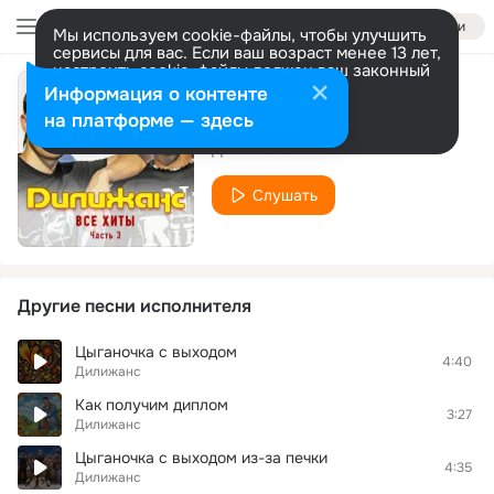
Войти
Мы используем cookie-файлы, чтобы улучшить
сервисы для вас. Если ваш возраст менее 13 лет,
настроить cookie-файлы должен ваш законный
представитель.
Больше информации
Информация о контенте
Одесса (version 2)
Разрешить все
Настроить
на платформе — здесь
Дилижанс
Слушать
Другие песни исполнителя
Цыганочка с выходом
4:40
Дилижанс
Как получим диплом
3:27
Дилижанс
Цыганочка с выходом из-за печки
4:35
Дилижанс