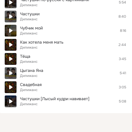
5:54
Дилижанс
Частушки
8:40
Дилижанс
Чубчик мой
8:16
Дилижанс
Как хотела меня мать
2:44
Дилижанс
Тёща
3:45
Дилижанс
Цыгана Яна
5:41
Дилижанс
Свадебная
3:05
Дилижанс
Частушки [Лысый кудри навивает]
5:08
Дилижанс