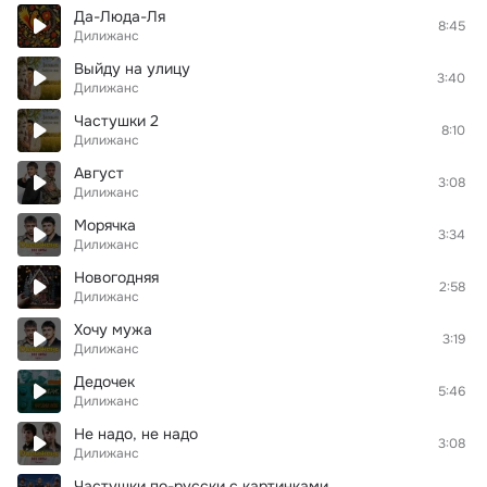
Да-Люда-Ля
8:45
Дилижанс
Выйду на улицу
3:40
Дилижанс
Частушки 2
8:10
Дилижанс
Август
3:08
Дилижанс
Морячка
3:34
Дилижанс
Новогодняя
2:58
Дилижанс
Хочу мужа
3:19
Дилижанс
Дедочек
5:46
Дилижанс
Не надо, не надо
3:08
Дилижанс
Частушки по-русски с картинками